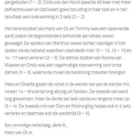
aangeboden (1 – 2). Cindy van der Horst speelde dit keer met meer
zelfvertrouwen en dat kwam goed tot uiting in haar spel en in het
resultaat: een overwinning in 2 sets (2 – 2).
Het herendubbel van Hans van Os en Tommy was een spannende
partij waarin de tegenstanders behoorlijk aan elkaar waren
gewaagd. De spelers van Martinus waren echter vaardiger in het
spelen via de netrand waardoor uiteindelijk met 15 – 13, 13 – 15 en
14 -17 werd verloren (2 – 3). De dames dubbel van Rosina van
Maanen en Cindy was een regelmatige overwinning voor onze
dames (3 – 3), waarna de mixen de beslissing moesten brengen.
Hans en Ginette gaven de winst in de eerste set van de eerste mix
na een 14 – 8 voorsprong alsnog uit handen. De tweede set werd
nog gewonnen, maar de derde set leek opnieuw nergens meer op
(3 – 4). De tweede mix van Dion en Rosina ging helaas ook in 2 sets
verloren en daarmee ook de wedstrijd (3 – 5).
Een onnodige nederlaag, denk ik…
Hans van Os sr.