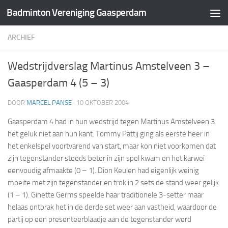
Badminton Vereniging Gaasperdam
Doorgaan naar inhoud
ARCHIEF
Wedstrijdverslag Martinus Amstelveen 3 –
Gaasperdam 4 (5 – 3)
DOOR
MARCEL PANSE
·
10 OKTOBER 2004
Gaasperdam 4 had in hun wedstrijd tegen Martinus Amstelveen 3
het geluk niet aan hun kant. Tommy Pattij ging als eerste heer in
het enkelspel voortvarend van start, maar kon niet voorkomen dat
zijn tegenstander steeds beter in zijn spel kwam en het karwei
eenvoudig afmaakte (0 – 1). Dion Keulen had eigenlijk weinig
moeite met zijn tegenstander en trok in 2 sets de stand weer gelijk
(1 – 1). Ginette Germs speelde haar traditionele 3-setter maar
helaas ontbrak het in de derde set weer aan vastheid, waardoor de
partij op een presenteerblaadje aan de tegenstander werd