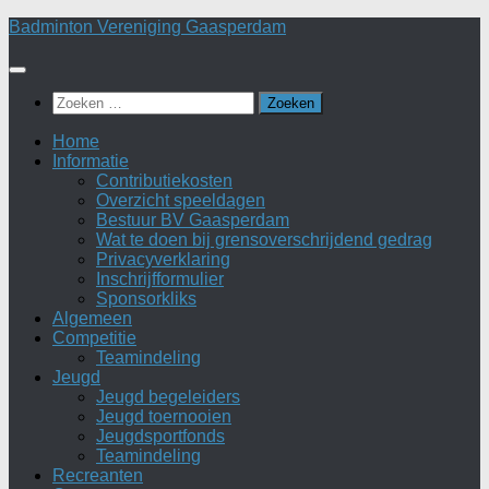
Doorgaan
Badminton Vereniging Gaasperdam
naar
inhoud
Zoeken
naar:
Home
Informatie
Contributiekosten
Overzicht speeldagen
Bestuur BV Gaasperdam
Wat te doen bij grensoverschrijdend gedrag
Privacyverklaring
Inschrijfformulier
Sponsorkliks
Algemeen
Competitie
Teamindeling
Jeugd
Jeugd begeleiders
Jeugd toernooien
Jeugdsportfonds
Teamindeling
Recreanten