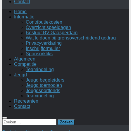
Contact
Home
Informatie
Contributiekosten
Overzicht speeldagen
Bestuur BV Gaasperdam
Wat te doen bij grensoverschrijdend gedrag
Privacyverklaring
Inschrijfformulier
Sponsorkliks
Algemeen
Competitie
Teamindeling
Jeugd
Jeugd begeleiders
Jeugd toernooien
Jeugdsportfonds
Teamindeling
Recreanten
Contact
Zoeken
naar: