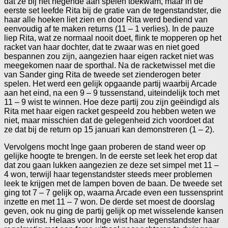
dat ze bij het negende aan spelen toekwam, maar in de
eerste set leefde Rita bij de gratie van de tegenstandster, die
haar alle hoeken liet zien en door Rita werd bediend van
eenvoudig af te maken returns (11 – 1 verlies). In de pauze
liep Rita, wat ze normaal nooit doet, flink te mopperen op het
racket van haar dochter, dat te zwaar was en niet goed
bespannen zou zijn, aangezien haar eigen racket niet was
meegekomen naar de sporthal. Na de racketwissel met die
van Sander ging Rita de tweede set zienderogen beter
spelen. Het werd een gelijk opgaande partij waarbij Arcade
aan het eind, na een 9 – 9 tussenstand, uiteindelijk toch met
11 – 9 wist te winnen. Hoe deze partij zou zijn geëindigd als
Rita met haar eigen racket gespeeld zou hebben weten we
niet, maar misschien dat de gelegenheid zich voordoet dat
ze dat bij de return op 15 januari kan demonstreren (1 – 2).
Vervolgens mocht Inge gaan proberen de stand weer op
gelijke hoogte te brengen. In de eerste set leek het erop dat
dat zou gaan lukken aangezien ze deze set simpel met 11 –
4 won, terwijl haar tegenstandster steeds meer problemen
leek te krijgen met de lampen boven de baan. De tweede set
ging tot 7 – 7 gelijk op, waarna Arcade even een tussensprint
inzette en met 11 – 7 won. De derde set moest de doorslag
geven, ook nu ging de partij gelijk op met wisselende kansen
op de winst. Helaas voor Inge wist haar tegenstandster haar