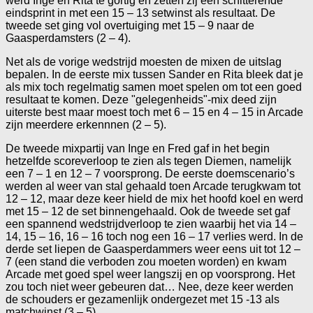
werd Inge en Rita te gortig en zetten zij een schitterende
eindsprint in met een 15 – 13 setwinst als resultaat. De
tweede set ging vol overtuiging met 15 – 9 naar de
Gaasperdamsters (2 – 4).
Net als de vorige wedstrijd moesten de mixen de uitslag
bepalen. In de eerste mix tussen Sander en Rita bleek dat je
als mix toch regelmatig samen moet spelen om tot een goed
resultaat te komen. Deze "gelegenheids"-mix deed zijn
uiterste best maar moest toch met 6 – 15 en 4 – 15 in Arcade
zijn meerdere erkennnen (2 – 5).
De tweede mixpartij van Inge en Fred gaf in het begin
hetzelfde scoreverloop te zien als tegen Diemen, namelijk
een 7 – 1 en 12 – 7 voorsprong. De eerste doemscenario’s
werden al weer van stal gehaald toen Arcade terugkwam tot
12 – 12, maar deze keer hield de mix het hoofd koel en werd
met 15 – 12 de set binnengehaald. Ook de tweede set gaf
een spannend wedstrijdverloop te zien waarbij het via 14 –
14, 15 – 16, 16 – 16 toch nog een 16 – 17 verlies werd. In de
derde set liepen de Gaasperdammers weer eens uit tot 12 –
7 (een stand die verboden zou moeten worden) en kwam
Arcade met goed spel weer langszij en op voorsprong. Het
zou toch niet weer gebeuren dat… Nee, deze keer werden
de schouders er gezamenlijk ondergezet met 15 -13 als
matchwinst (3 – 5).