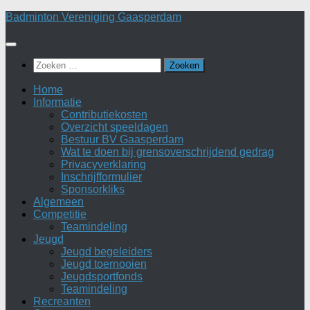
Doorgaan
Badminton Vereniging Gaasperdam
naar
inhoud
Zoeken
naar:
Home
Informatie
Contributiekosten
Overzicht speeldagen
Bestuur BV Gaasperdam
Wat te doen bij grensoverschrijdend gedrag
Privacyverklaring
Inschrijfformulier
Sponsorkliks
Algemeen
Competitie
Teamindeling
Jeugd
Jeugd begeleiders
Jeugd toernooien
Jeugdsportfonds
Teamindeling
Recreanten