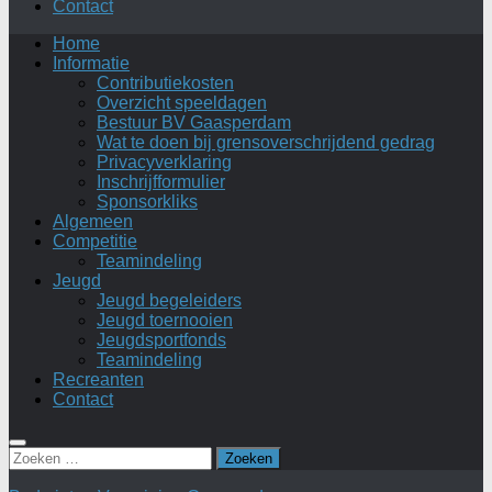
Contact
Home
Informatie
Contributiekosten
Overzicht speeldagen
Bestuur BV Gaasperdam
Wat te doen bij grensoverschrijdend gedrag
Privacyverklaring
Inschrijfformulier
Sponsorkliks
Algemeen
Competitie
Teamindeling
Jeugd
Jeugd begeleiders
Jeugd toernooien
Jeugdsportfonds
Teamindeling
Recreanten
Contact
Zoeken
naar: