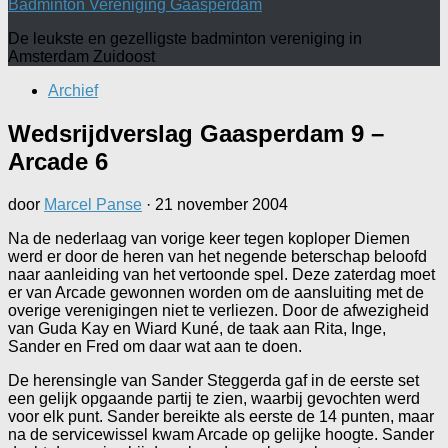
Badminton Vereniging Gaasperdam
De leukste en gezelligste badminton vereniging in
Amsterdam Zuidoost
Archief
Wedsrijdverslag Gaasperdam 9 –
Arcade 6
door
Marcel Panse
·
21 november 2004
Na de nederlaag van vorige keer tegen koploper Diemen
werd er door de heren van het negende beterschap beloofd
naar aanleiding van het vertoonde spel. Deze zaterdag moet
er van Arcade gewonnen worden om de aansluiting met de
overige verenigingen niet te verliezen. Door de afwezigheid
van Guda Kay en Wiard Kuné, de taak aan Rita, Inge,
Sander en Fred om daar wat aan te doen.
De herensingle van Sander Steggerda gaf in de eerste set
een gelijk opgaande partij te zien, waarbij gevochten werd
voor elk punt. Sander bereikte als eerste de 14 punten, maar
na de servicewissel kwam Arcade op gelijke hoogte. Sander