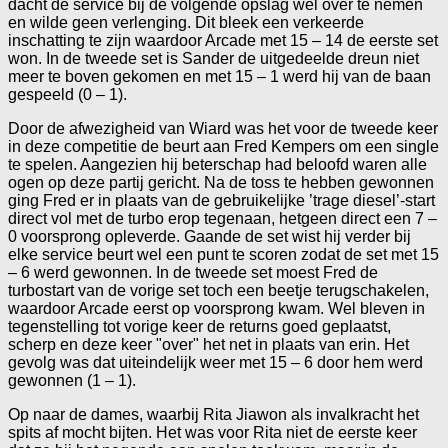
dacht de service bij de volgende opslag wel over te nemen
en wilde geen verlenging. Dit bleek een verkeerde
inschatting te zijn waardoor Arcade met 15 – 14 de eerste set
won. In de tweede set is Sander de uitgedeelde dreun niet
meer te boven gekomen en met 15 – 1 werd hij van de baan
gespeeld (0 – 1).
Door de afwezigheid van Wiard was het voor de tweede keer
in deze competitie de beurt aan Fred Kempers om een single
te spelen. Aangezien hij beterschap had beloofd waren alle
ogen op deze partij gericht. Na de toss te hebben gewonnen
ging Fred er in plaats van de gebruikelijke ’trage diesel’-start
direct vol met de turbo erop tegenaan, hetgeen direct een 7 –
0 voorsprong opleverde. Gaande de set wist hij verder bij
elke service beurt wel een punt te scoren zodat de set met 15
– 6 werd gewonnen. In de tweede set moest Fred de
turbostart van de vorige set toch een beetje terugschakelen,
waardoor Arcade eerst op voorsprong kwam. Wel bleven in
tegenstelling tot vorige keer de returns goed geplaatst,
scherp en deze keer "over" het net in plaats van erin. Het
gevolg was dat uiteindelijk weer met 15 – 6 door hem werd
gewonnen (1 – 1).
Op naar de dames, waarbij Rita Jiawon als invalkracht het
spits af mocht bijten. Het was voor Rita niet de eerste keer