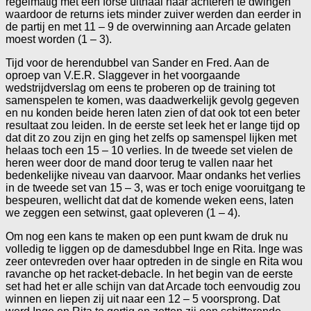
regelmatig met een forse uithaal naar achteren te dwingen
waardoor de returns iets minder zuiver werden dan eerder in
de partij en met 11 – 9 de overwinning aan Arcade gelaten
moest worden (1 – 3).
Tijd voor de herendubbel van Sander en Fred. Aan de
oproep van V.E.R. Slaggever in het voorgaande
wedstrijdverslag om eens te proberen op de training tot
samenspelen te komen, was daadwerkelijk gevolg gegeven
en nu konden beide heren laten zien of dat ook tot een beter
resultaat zou leiden. In de eerste set leek het er lange tijd op
dat dit zo zou zijn en ging het zelfs op samenspel lijken met
helaas toch een 15 – 10 verlies. In de tweede set vielen de
heren weer door de mand door terug te vallen naar het
bedenkelijke niveau van daarvoor. Maar ondanks het verlies
in de tweede set van 15 – 3, was er toch enige vooruitgang te
bespeuren, wellicht dat dat de komende weken eens, laten
we zeggen een setwinst, gaat opleveren (1 – 4).
Om nog een kans te maken op een punt kwam de druk nu
volledig te liggen op de damesdubbel Inge en Rita. Inge was
zeer ontevreden over haar optreden in de single en Rita wou
ravanche op het racket-debacle. In het begin van de eerste
set had het er alle schijn van dat Arcade toch eenvoudig zou
winnen en liepen zij uit naar een 12 – 5 voorsprong. Dat