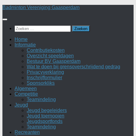
Doorgaan
Badminton Vereniging Gaasperdam
naar
inhoud
Zoeken
naar:
Home
Informatie
Contributiekosten
Overzicht speeldagen
Bestuur BV Gaasperdam
Wat te doen bij grensoverschrijdend gedrag
Privacyverklaring
Inschrijfformulier
Sponsorkliks
Algemeen
Competitie
Teamindeling
Jeugd
Jeugd begeleiders
Jeugd toernooien
Jeugdsportfonds
Teamindeling
Recreanten