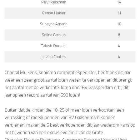
Paivi Reckman
14
Renso Huiser
11
Sunayna Amanh
10
Selina Carolus
6
Tabish Qureshi
4
Levina Contes
4
Chantal Mulkens, senioren competitiespeelster, heeft ook dit jaar
weer een zeer groot aantal loten weten te verkopen en dit brengt
het aantal met de verkochte loten door BV Gaasperdam erbij dit
jaar op een record aantal van 590 loten!
Buiten dat de kinden die 10, 25 of meer loten verkochten, een
verrassing of cadeaubonnen van BV Gaasperdam konden
verdienen, maken de 5 best verkopenden dit jaar wederom kans op
het bijwonen van een exclusieve clinic van de Grote
Clubactie. Desney Brandsma, Asmara en Raisa de Vries en Uma