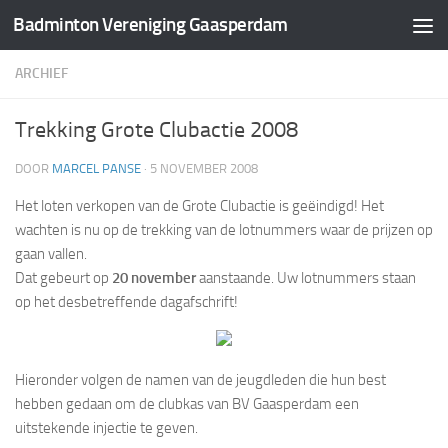
Badminton Vereniging Gaasperdam
Doorgaan naar inhoud
ARCHIEF
Trekking Grote Clubactie 2008
DOOR
MARCEL PANSE
·
5 NOVEMBER 2008
Het loten verkopen van de Grote Clubactie is geëindigd! Het
wachten is nu op de trekking van de lotnummers waar de prijzen op
gaan vallen.
Dat gebeurt op
20 november
aanstaande. Uw lotnummers staan
op het desbetreffende dagafschrift!
Hieronder volgen de namen van de jeugdleden die hun best
hebben gedaan om de clubkas van BV Gaasperdam een
uitstekende injectie te geven.