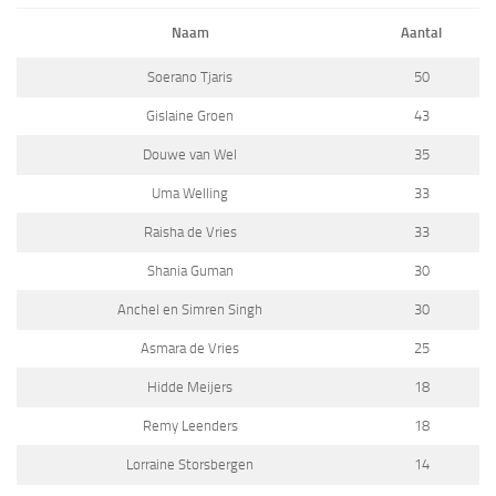
Naam
Aantal
Soerano Tjaris
50
Gislaine Groen
43
Douwe van Wel
35
Uma Welling
33
Raisha de Vries
33
Shania Guman
30
Anchel en Simren Singh
30
Asmara de Vries
25
Hidde Meijers
18
Remy Leenders
18
Lorraine Storsbergen
14