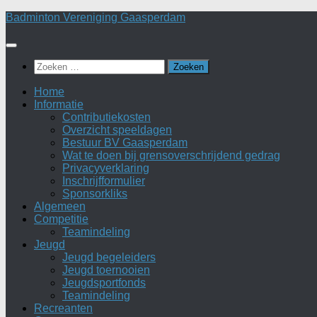
Doorgaan
Badminton Vereniging Gaasperdam
naar
inhoud
Zoeken
naar:
Home
Informatie
Contributiekosten
Overzicht speeldagen
Bestuur BV Gaasperdam
Wat te doen bij grensoverschrijdend gedrag
Privacyverklaring
Inschrijfformulier
Sponsorkliks
Algemeen
Competitie
Teamindeling
Jeugd
Jeugd begeleiders
Jeugd toernooien
Jeugdsportfonds
Teamindeling
Recreanten