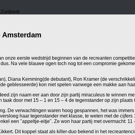
 Zuidoost
– Amsterdam
an onze eerste wedstrijd beginnen van de recreanten competiti
dus. Na vele blauwe ogen toch nog tot een compromie gekomen
, Diana Kemming(de debutant), Ron Kramer (de verschrikkelijke
 (de geblesseerde) kon niet spelen vanwege een makke aan haar 
deed zijn naam eer aan door zijn partij miraculeus te winnen m
 taak door met 15 – 1 en 15 – 4 de tegenstander op zijn plaats t
g. De verwachtingen waren hoog gespannen, het was immers ha
ersloeg haar tegenstander met klasse, te weten met de cijfers 11
een "appeltje-eitje". Ze won haar partij met overmacht: 11 – 
t. Dit koppel staat als killer-duo bekend in het recreantenci