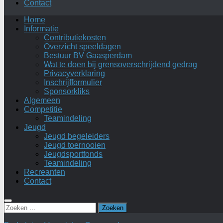
Contact
Home
Informatie
Contributiekosten
Overzicht speeldagen
Bestuur BV Gaasperdam
Wat te doen bij grensoverschrijdend gedrag
Privacyverklaring
Inschrijfformulier
Sponsorkliks
Algemeen
Competitie
Teamindeling
Jeugd
Jeugd begeleiders
Jeugd toernooien
Jeugdsportfonds
Teamindeling
Recreanten
Contact
Zoeken
naar: