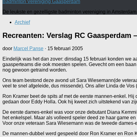
Badminton Vereniging Gaasperdam
De leukste en gezelligste badminton vereniging in Amsterdam
Archief
Recreanten: Verslag RC Gaasperdam 
door
Marcel Panse
·
15 februari 2005
Eindelijk was het dan zover: dinsdag 15 februari konden we a
gaasperteams die ook moesten spelen. Gevecht om een baan 
nog gewoon getraind worden.
Ons team bestond deze avond uit Sara Wiesemann(de veteraan)
veel te snel afgeleide, dus missende). Ons aller Linda de Vos
Ron Kramer beet de spits af met de eerste mannen-enkel. Hij 
gedaan door Eddy Holla. Ook hij kweet zich uitstekend van zijn
De eerste dames-enkel was voor onze debutant Diana Kemmin
het enkelspel. Maar als volleerd speler deed ze haar game en v
Voor onze veteraan Sara Wiesemann was de tweede dames-enkel 
De mannen-dubbel werd gespeeld door Ron Kramer en Ron Kikker