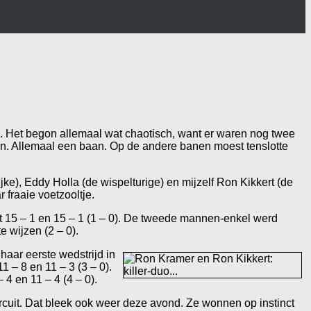
e. Het begon allemaal wat chaotisch, want er waren nog twee
. Allemaal een baan. Op de andere banen moest tenslotte
), Eddy Holla (de wispelturige) en mijzelf Ron Kikkert (de
fraaie voetzooltje.
et 15 – 1 en 15 – 1 (1 – 0). De tweede mannen-enkel werd
e wijzen (2 – 0).
ar eerste wedstrijd in
 – 8 en 11 – 3 (3 – 0).
4 en 11 – 4 (4 – 0).
rcuit. Dat bleek ook weer deze avond. Ze wonnen op instinct