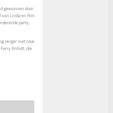
nd gewonnen door
l van Linda en Ron
derende partij:
g langer niet naar
 Ferry Anholt, die