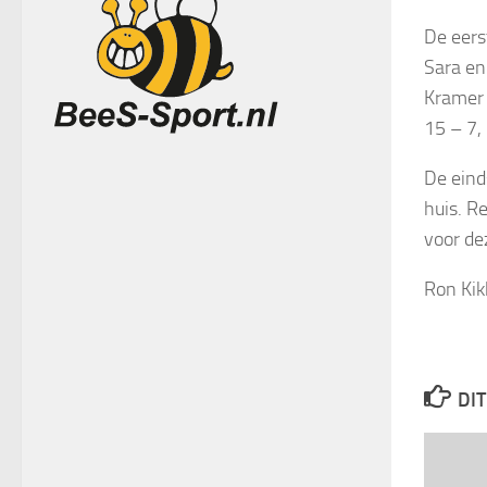
De eers
Sara en
Kramer 
15 – 7,
De eind
huis. R
voor de
Ron Kik
DIT