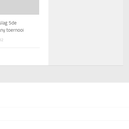
slag 5de
ny toernooi
02