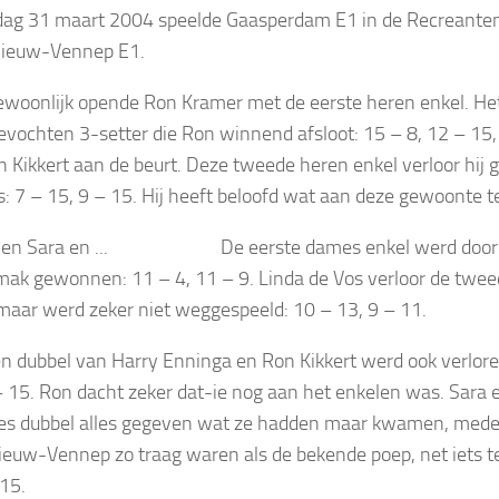
g 31 maart 2004 speelde Gaasperdam E1 in de Recreanten 
Nieuw-Vennep E1.
ewoonlijk opende Ron Kramer met de eerste heren enkel. He
vochten 3-setter die Ron winnend afsloot: 15 – 8, 12 – 15,
 Kikkert aan de beurt. Deze tweede heren enkel verloor hi
ts: 7 – 15, 9 – 15. Hij heeft beloofd wat aan deze gewoonte t
De eerste dames enkel werd doo
ak gewonnen: 11 – 4, 11 – 9. Linda de Vos verloor de twe
maar werd zeker niet weggespeeld: 10 – 13, 9 – 11.
n dubbel van Harry Enninga en Ron Kikkert werd ook verlore
– 15. Ron dacht zeker dat-ie nog aan het enkelen was. Sara 
s dubbel alles gegeven wat ze hadden maar kwamen, mede 
Nieuw-Vennep zo traag waren als de bekende poep, net iets te
 15.