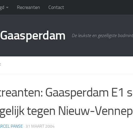
gd
Recreanten
Contact
g Gaasperdam
De leukste en gezelligste badmin
F
reanten: Gaasperdam E1 sp
gelijk tegen Nieuw-Vennep
RCEL PANSE
·
31 MAART 2004