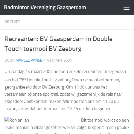
Badminton Vereniging Gaasperdam
Doorgaan naar inhoud
ARCHIEF
Recreanten: BV Gaasperdam in Double
Touch toernooi BV Zeeburg
DOOR
MARCEL PANSE
·
14 MAART 2004
Op zondag 14 maart 2004 hebben enkele recreanten meegedaan
de
aan het "3
Double Touch" Zeeburg Open recreantentoernooi,
georganiseerd door BV Zeeburg. Om 11:00 uur was het
verzamelen bij onze sporthal, zodat wij gezamenlijk de reis naar
stadsdeel Oost konden maken. Wij moesten ons om 11:30 uur
inschrijven zodat het toernooi om 12:15 uur kon beginnen.
Dit toernooi wordt op een
leuke manier in elkaar gezet en wel als volgt: Je speelt in een poule-