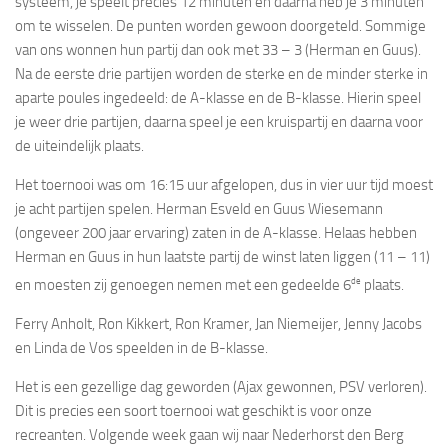
systeem, je speelt precies 12 minuten en daarna heb je 3 minuten
om te wisselen. De punten worden gewoon doorgeteld. Sommige
van ons wonnen hun partij dan ook met 33 – 3 (Herman en Guus).
Na de eerste drie partijen worden de sterke en de minder sterke in
aparte poules ingedeeld: de A-klasse en de B-klasse. Hierin speel
je weer drie partijen, daarna speel je een kruispartij en daarna voor
de uiteindelijk plaats.
Het toernooi was om 16:15 uur afgelopen, dus in vier uur tijd moest
je acht partijen spelen. Herman Esveld en Guus Wiesemann
(ongeveer 200 jaar ervaring) zaten in de A-klasse. Helaas hebben
Herman en Guus in hun laatste partij de winst laten liggen (11 – 11)
de
en moesten zij genoegen nemen met een gedeelde 6
plaats.
Ferry Anholt, Ron Kikkert, Ron Kramer, Jan Niemeijer, Jenny Jacobs
en Linda de Vos speelden in de B-klasse.
Het is een gezellige dag geworden (Ajax gewonnen, PSV verloren).
Dit is precies een soort toernooi wat geschikt is voor onze
recreanten. Volgende week gaan wij naar Nederhorst den Berg