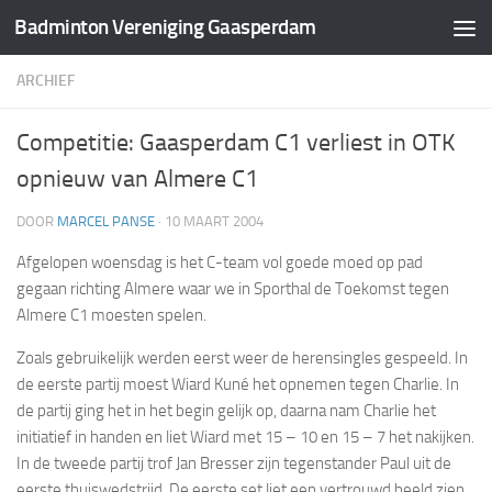
Badminton Vereniging Gaasperdam
Doorgaan naar inhoud
ARCHIEF
Competitie: Gaasperdam C1 verliest in OTK
opnieuw van Almere C1
DOOR
MARCEL PANSE
·
10 MAART 2004
Afgelopen woensdag is het C-team vol goede moed op pad
gegaan richting Almere waar we in Sporthal de Toekomst tegen
Almere C1 moesten spelen.
Zoals gebruikelijk werden eerst weer de herensingles gespeeld. In
de eerste partij moest Wiard Kuné het opnemen tegen Charlie. In
de partij ging het in het begin gelijk op, daarna nam Charlie het
initiatief in handen en liet Wiard met 15 – 10 en 15 – 7 het nakijken.
In de tweede partij trof Jan Bresser zijn tegenstander Paul uit de
eerste thuiswedstrijd. De eerste set liet een vertrouwd beeld zien