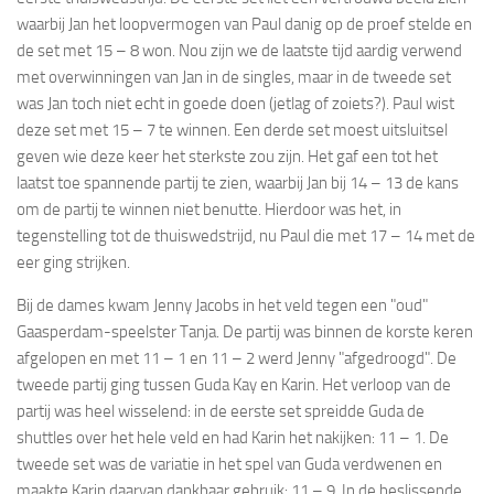
waarbij Jan het loopvermogen van Paul danig op de proef stelde en
de set met 15 – 8 won. Nou zijn we de laatste tijd aardig verwend
met overwinningen van Jan in de singles, maar in de tweede set
was Jan toch niet echt in goede doen (jetlag of zoiets?). Paul wist
deze set met 15 – 7 te winnen. Een derde set moest uitsluitsel
geven wie deze keer het sterkste zou zijn. Het gaf een tot het
laatst toe spannende partij te zien, waarbij Jan bij 14 – 13 de kans
om de partij te winnen niet benutte. Hierdoor was het, in
tegenstelling tot de thuiswedstrijd, nu Paul die met 17 – 14 met de
eer ging strijken.
Bij de dames kwam Jenny Jacobs in het veld tegen een "oud"
Gaasperdam-speelster Tanja. De partij was binnen de korste keren
afgelopen en met 11 – 1 en 11 – 2 werd Jenny "afgedroogd". De
tweede partij ging tussen Guda Kay en Karin. Het verloop van de
partij was heel wisselend: in de eerste set spreidde Guda de
shuttles over het hele veld en had Karin het nakijken: 11 – 1. De
tweede set was de variatie in het spel van Guda verdwenen en
maakte Karin daarvan dankbaar gebruik: 11 – 9. In de beslissende