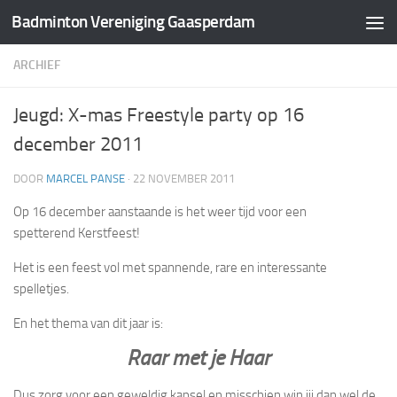
Badminton Vereniging Gaasperdam
Doorgaan naar inhoud
ARCHIEF
Jeugd: X-mas Freestyle party op 16
december 2011
DOOR
MARCEL PANSE
·
22 NOVEMBER 2011
Op 16 december aanstaande is het weer tijd voor een
spetterend Kerstfeest!
Het is een feest vol met spannende, rare en interessante
spelletjes.
En het thema van dit jaar is:
Raar met je Haar
Dus zorg voor een geweldig kapsel en misschien win jij dan wel de