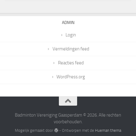
ADMIN
Login
Vermeldingen feed
Reacties feed
WordPress.org
Badminton Vereniging Gaasperdam © 2026. Alle rechten
voorbehouden.
Mogelijk gemaakt door
- Ontworpen met de
Hueman thema