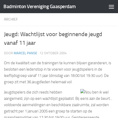
Badminton Vereniging Gaasperdam
Doorgaan naar inhoud
ARCHIEF
Jeugd: Wachtlijst voor beginnende jeugd
vanaf 11 jaar
DOOR
MARCEL PANSE
·
12 OKTOBER 2004
Om de kwaliteit van de trainingen te kunnen blijven garanderen, is
besloten een ledenstop in te voeren voor jeugdspelers in de
leeftijdsgroep vanaf 11 jaar (dinsdag van 18:00 tot 19:30 uur). De
groep zit met 36 jeugdleden helemaal vol.
Jeugdspelers die zich reeds hebben
aangemeld, zijn op een wachtlijst geplaatst. Bij
voldoende aanmeldingen en beschikbare zaalruimte, zal worden
getracht per 1 januari 2005 een groep te starten op de
maandagmiddag van 17:30 tot 19:00 uur. Geïnteresseerde