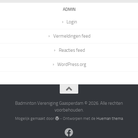
ADMIN
Login
Vermeldingen feed
Reacties feed
WordPress.org
Badminton Vereniging Gaasperdam © 2026. Alle rechten
voorbehouden.
Mogelijk gemaakt door
- Ontworpen met de
Hueman thema