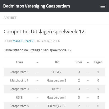
Badminton Vereniging Gaasperdam
Doorgaan naar inhoud
ARCHIEF
Competitie: Uitslagen speelweek 12
DOOR
MARCEL PANSE
·
16 JANUARI 2006
Onderstaand de uitslagen van speelronde 12.
Thuis
–
Uit
Voor
–
Tegen
Gaasperdam 1
–
BECA 2
3
–
5
Matchpoint 1
–
Gaasperdam 2
2
–
6
Gaasperdam 3
–
Delft 3
3
–
5
US 3
–
Gaasperdam 4
3
–
5
Gaasperdam 5
–
Duinwijck 12
2
–
6