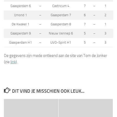
Gaasperdam 6
–
Castricum 4
7
–
1
IJmond 1
–
Gaasperdam 7
6
–
2
De Kwakel 1
–
Gaasperdam 8
7
–
1
Gaasperdam 9
–
Nieuw Vennep 6
5
–
3
Gaasperdam H1
–
UVO-Spirit H1
5
–
3
De gegevens zijn mede ontleend aan de site van Tom de Jonker
(zie
link
).
DIT VIND JE MISSCHIEN OOK LEUK...