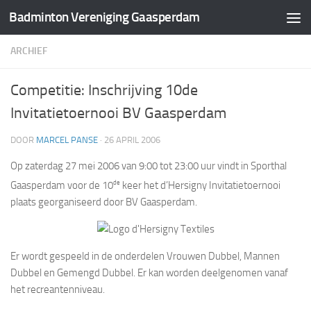
Badminton Vereniging Gaasperdam
Doorgaan naar inhoud
ARCHIEF
Competitie: Inschrijving 10de
Invitatietoernooi BV Gaasperdam
DOOR
MARCEL PANSE
·
26 APRIL 2006
Op zaterdag 27 mei 2006 van 9:00 tot 23:00 uur vindt in Sporthal
de
Gaasperdam voor de 10
keer het d’Hersigny Invitatietoernooi
plaats georganiseerd door BV Gaasperdam.
Er wordt gespeeld in de onderdelen Vrouwen Dubbel, Mannen
Dubbel en Gemengd Dubbel. Er kan worden deelgenomen vanaf
het recreantenniveau.