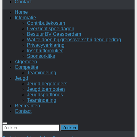
Contact
Home
Informatie
Contributiekosten
Overzicht speeldagen
Bestuur BV Gaasperdam
Wat te doen bij grensoverschrijdend gedrag
Privacyverklaring
Inschrijfformulier
Sponsorkliks
Algemeen
Competitie
Teamindeling
Jeugd
Jeugd begeleiders
Jeugd toernooien
Jeugdsportfonds
Teamindeling
Recreanten
Contact
Zoeken
naar: