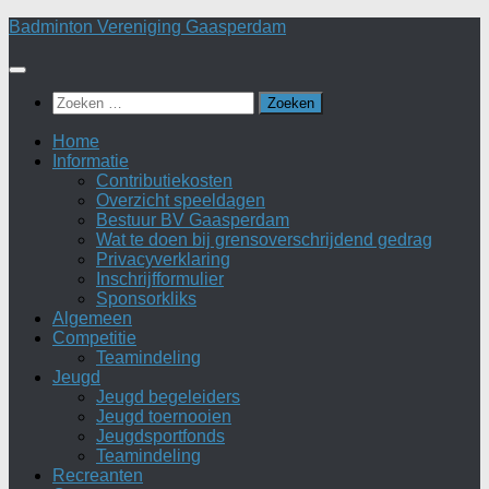
Doorgaan
Badminton Vereniging Gaasperdam
naar
inhoud
Zoeken
naar:
Home
Informatie
Contributiekosten
Overzicht speeldagen
Bestuur BV Gaasperdam
Wat te doen bij grensoverschrijdend gedrag
Privacyverklaring
Inschrijfformulier
Sponsorkliks
Algemeen
Competitie
Teamindeling
Jeugd
Jeugd begeleiders
Jeugd toernooien
Jeugdsportfonds
Teamindeling
Recreanten