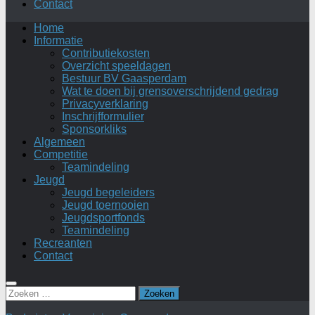
Contact
Home
Informatie
Contributiekosten
Overzicht speeldagen
Bestuur BV Gaasperdam
Wat te doen bij grensoverschrijdend gedrag
Privacyverklaring
Inschrijfformulier
Sponsorkliks
Algemeen
Competitie
Teamindeling
Jeugd
Jeugd begeleiders
Jeugd toernooien
Jeugdsportfonds
Teamindeling
Recreanten
Contact
Zoeken
naar: