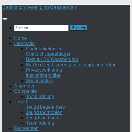
Doorgaan
Badminton Vereniging Gaasperdam
naar
inhoud
Zoeken
naar:
Home
Informatie
Contributiekosten
Overzicht speeldagen
Bestuur BV Gaasperdam
Wat te doen bij grensoverschrijdend gedrag
Privacyverklaring
Inschrijfformulier
Sponsorkliks
Algemeen
Competitie
Teamindeling
Jeugd
Jeugd begeleiders
Jeugd toernooien
Jeugdsportfonds
Teamindeling
Recreanten