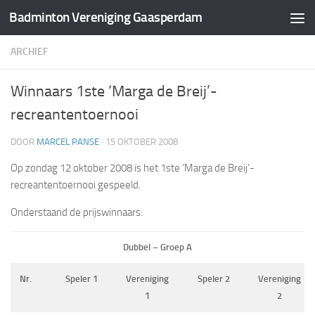
Badminton Vereniging Gaasperdam
Doorgaan naar inhoud
ARCHIEF
Winnaars 1ste ‘Marga de Breij’-
recreantentoernooi
DOOR
MARCEL PANSE
·
15 OKTOBER 2008
Op zondag 12 oktober 2008 is het 1ste ‘Marga de Breij’-
recreantentoernooi gespeeld.
Onderstaand de prijswinnaars:
Dubbel – Groep A
Nr.
Speler 1
Vereniging
Speler 2
Vereniging
1
2