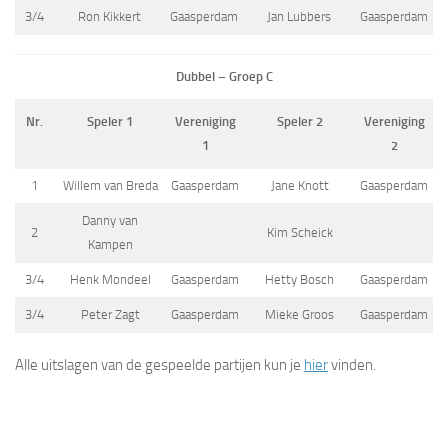
3/4
Ron Kikkert
Gaasperdam
Jan Lubbers
Gaasperdam
Dubbel – Groep C
Nr.
Speler 1
Vereniging
Speler 2
Vereniging
1
2
1
Willem van Breda
Gaasperdam
Jane Knott
Gaasperdam
Danny van
2
Kim Scheick
Kampen
3/4
Henk Mondeel
Gaasperdam
Hetty Bosch
Gaasperdam
3/4
Peter Zagt
Gaasperdam
Mieke Groos
Gaasperdam
Alle uitslagen van de gespeelde partijen kun je
hier
vinden.