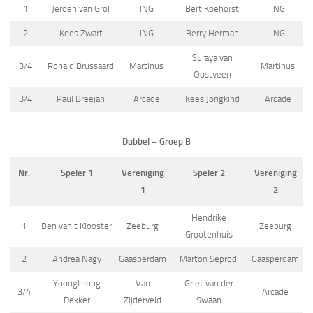
1
Jeroen van Grol
ING
Bert Koehorst
ING
2
Kees Zwart
ING
Berry Herman
ING
Suraya van
3/4
Ronald Brussaard
Martinus
Martinus
Oostveen
3/4
Paul Breejan
Arcade
Kees Jongkind
Arcade
Dubbel – Groep B
Nr.
Speler 1
Vereniging
Speler 2
Vereniging
1
2
Hendrike
1
Ben van t Klooster
Zeeburg
Zeeburg
Grootenhuis
2
Andrea Nagy
Gaasperdam
Marton Seprödi
Gaasperdam
Yoongthong
Van
Griet van der
3/4
Arcade
Dekker
Zijderveld
Swaan