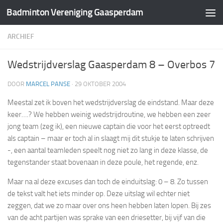
Badminton Vereniging Gaasperdam
Doorgaan naar inhoud
ARCHIEF
Wedstrijdverslag Gaasperdam 8 – Overbos 7
DOOR
MARCEL PANSE
·
29 OKTOBER 2004
Meestal zet ik boven het wedstrijdverslag de eindstand. Maar deze
keer….? We hebben weinig wedstrijdroutine, we hebben een zeer
jong team (zeg ik), een nieuwe captain die voor het eerst optreedt
als captain – maar er toch al in slaagt mij dit stukje te laten schrijven
-, een aantal teamleden speelt nog niet zo lang in deze klasse, de
tegenstander staat bovenaan in deze poule, het regende, enz.
Maar na al deze excuses dan toch de einduitslag: 0 – 8. Zo tussen
de tekst valt het iets minder op. Deze uitslag wil echter niet
zeggen, dat we zo maar over ons heen hebben laten lopen. Bij zes
van de acht partijen was sprake van een driesetter, bij vijf van die