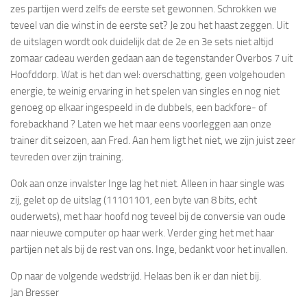
zes partijen werd zelfs de eerste set gewonnen. Schrokken we
teveel van die winst in de eerste set? Je zou het haast zeggen. Uit
de uitslagen wordt ook duidelijk dat de 2e en 3e sets niet altijd
zomaar cadeau werden gedaan aan de tegenstander Overbos 7 uit
Hoofddorp. Wat is het dan wel: overschatting, geen volgehouden
energie, te weinig ervaring in het spelen van singles en nog niet
genoeg op elkaar ingespeeld in de dubbels, een backfore- of
forebackhand ? Laten we het maar eens voorleggen aan onze
trainer dit seizoen, aan Fred. Aan hem ligt het niet, we zijn juist zeer
tevreden over zijn training.
Ook aan onze invalster Inge lag het niet. Alleen in haar single was
zij, gelet op de uitslag (11101101, een byte van 8 bits, echt
ouderwets), met haar hoofd nog teveel bij de conversie van oude
naar nieuwe computer op haar werk. Verder ging het met haar
partijen net als bij de rest van ons. Inge, bedankt voor het invallen.
Op naar de volgende wedstrijd. Helaas ben ik er dan niet bij.
Jan Bresser