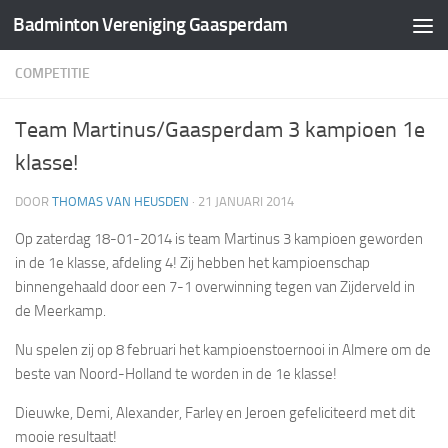
Badminton Vereniging Gaasperdam
Doorgaan naar inhoud
COMPETITIE
Team Martinus/Gaasperdam 3 kampioen 1e
klasse!
DOOR
THOMAS VAN HEUSDEN
·
21 JANUARI 2014
Op zaterdag 18-01-2014 is team Martinus 3 kampioen geworden
in de 1e klasse, afdeling 4! Zij hebben het kampioenschap
binnengehaald door een 7-1 overwinning tegen van Zijderveld in
de Meerkamp.
Nu spelen zij op 8 februari het kampioenstoernooi in Almere om de
beste van Noord-Holland te worden in de 1e klasse!
Dieuwke, Demi, Alexander, Farley en Jeroen gefeliciteerd met dit
mooie resultaat!