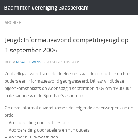
Badminton Vereniging Gaasperdam
Doorgaan naar inhoud
ARCHIEF
Jeugd: Informatieavond competitiejeugd op
1 september 2004
DOOR
MARCEL PANSE
·
28 AUGUSTUS 2004
Zoals elk jaar wordt voor de deelnemers aan de competitie en hun
ouders een informatieavond georganiseerd. Dit jaar vindt deze
bijeenkomst plaats op
woensdag 1 september 2004 om 19:30 uur
in de kantine van de Sporthal Gaasperdam.
Op deze informatieavond komen de volgende onderwerpen aan de
orde:
– Voorbereiding door het bestuur
– Voorbereiding door spelers en hun ouders
– Vervoer bij uitwedstrijden