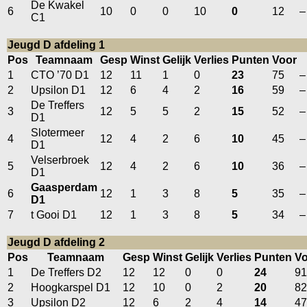
De Kwakel
6
10
0
0
10
0
12
–
C1
Jeugd D afdeling 1
Pos
Teamnaam
Gesp
Winst
Gelijk
Verlies
Punten
Voor
1
CTO ’70 D1
12
11
1
0
23
75
–
2
Upsilon D1
12
6
4
2
16
59
–
De Treffers
3
12
5
5
2
15
52
–
D1
Slotermeer
4
12
4
2
6
10
45
–
D1
Velserbroek
5
12
4
2
6
10
36
–
D1
Gaasperdam
6
12
1
3
8
5
35
–
D1
7
t Gooi D1
12
1
3
8
5
34
–
Jeugd D afdeling 2
Pos
Teamnaam
Gesp
Winst
Gelijk
Verlies
Punten
Vo
1
De Treffers D2
12
12
0
0
24
91
2
Hoogkarspel D1
12
10
0
2
20
82
3
Upsilon D2
12
6
2
4
14
47