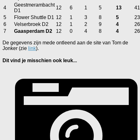
Geestmerambacht
4
12
6
1
5
13
41
D1
5
Flower Shuttle D1
12
1
3
8
5
23
6
Velserbroek D2
12
1
2
9
4
26
7
Gaasperdam D2
12
0
4
8
4
26
De gegevens zijn mede ontleend aan de site van Tom de
Jonker (zie
link
).
Dit vind je misschien ook leuk...