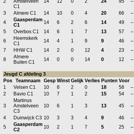
2
Amstelveen
14
12
0
2
24
95
–
C1
3
Almere C1
14
10
0
4
20
66
–
Gaasperdam
4
14
6
2
6
14
49
–
C1
5
Overbos C1
14
6
1
7
13
57
–
Heemskerk
6
14
4
1
9
9
46
–
C1
7
HHW C1
14
2
0
12
4
23
–
Almere
8
14
0
0
14
0
12
–
Buiten C1
Jeugd C afdeling 3
Pos
Teamnaam
Gesp
Winst
Gelijk
Verlies
Punten
Voor
1
Velsen C1
10
8
2
0
18
58
–
2
Bavio C1
10
7
1
2
15
54
–
Martinus
3
Amstelveen
10
6
1
3
13
45
–
C3
4
Duinwijck C3
10
3
3
4
9
46
–
Gaasperdam
5
10
2
1
7
5
25
–
C2