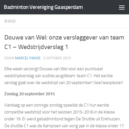
Badminton Vereniging Gaasperdam
Doorgaan naar inhoud
JEUGD
Douwe van Wel: onze verslaggever van team
C1 – Wedstrijdverslag 1
DOOR
MARCEL PANSE
·
5 OKTOBER 2015
Elke week verzorgt Douwe van Wel voor een punctueel
wedstrijdverslag van oudste jeugdteam: team C1. Het eerste
verslag gaat over de wedstrijd van 20 september! Veel leesplezier!
Zondag 20 september 2015
Vandaag op een zonnige zondag speelde de C1 hun eerste
competitie wedstrijd voor het seizoen 2015-2016 in de klasse
onder 19. Er werd gebadmintond tegen De Shuttle uit Enkhuizen.
De shuttle C1 was de Kampioen van vorig jaar in de klasse onder 17.