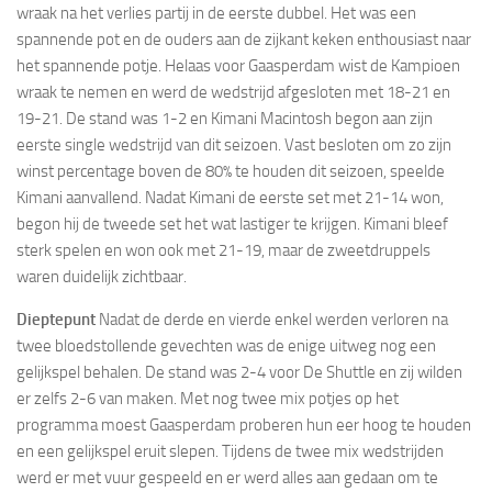
wraak na het verlies partij in de eerste dubbel. Het was een
spannende pot en de ouders aan de zijkant keken enthousiast naar
het spannende potje. Helaas voor Gaasperdam wist de Kampioen
wraak te nemen en werd de wedstrijd afgesloten met 18-21 en
19-21. De stand was 1-2 en Kimani Macintosh begon aan zijn
eerste single wedstrijd van dit seizoen. Vast besloten om zo zijn
winst percentage boven de 80% te houden dit seizoen, speelde
Kimani aanvallend. Nadat Kimani de eerste set met 21-14 won,
begon hij de tweede set het wat lastiger te krijgen. Kimani bleef
sterk spelen en won ook met 21-19, maar de zweetdruppels
waren duidelijk zichtbaar.
Dieptepunt
Nadat de derde en vierde enkel werden verloren na
twee bloedstollende gevechten was de enige uitweg nog een
gelijkspel behalen. De stand was 2-4 voor De Shuttle en zij wilden
er zelfs 2-6 van maken. Met nog twee mix potjes op het
programma moest Gaasperdam proberen hun eer hoog te houden
en een gelijkspel eruit slepen. Tijdens de twee mix wedstrijden
werd er met vuur gespeeld en er werd alles aan gedaan om te