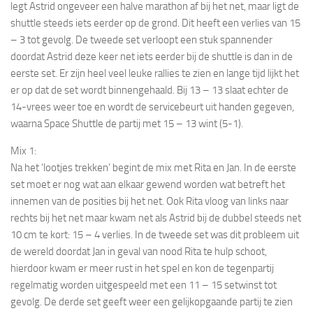
legt Astrid ongeveer een halve marathon af bij het net, maar ligt de
shuttle steeds iets eerder op de grond. Dit heeft een verlies van 15
– 3 tot gevolg. De tweede set verloopt een stuk spannender
doordat Astrid deze keer net iets eerder bij de shuttle is dan in de
eerste set. Er zijn heel veel leuke rallies te zien en lange tijd lijkt het
er op dat de set wordt binnengehaald. Bij 13 – 13 slaat echter de
14-vrees weer toe en wordt de servicebeurt uit handen gegeven,
waarna Space Shuttle de partij met 15 – 13 wint (5-1).
Mix 1:
Na het ‘lootjes trekken’ begint de mix met Rita en Jan. In de eerste
set moet er nog wat aan elkaar gewend worden wat betreft het
innemen van de posities bij het net. Ook Rita vloog van links naar
rechts bij het net maar kwam net als Astrid bij de dubbel steeds net
10 cm te kort: 15 – 4 verlies. In de tweede set was dit probleem uit
de wereld doordat Jan in geval van nood Rita te hulp schoot,
hierdoor kwam er meer rust in het spel en kon de tegenpartij
regelmatig worden uitgespeeld met een 11 – 15 setwinst tot
gevolg. De derde set geeft weer een gelijkopgaande partij te zien