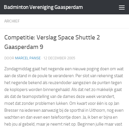
Badminton Vereniging Gaasperdam
Doorgaan naar inhoud
ARCHIEF
Competitie: Verslag Space Shuttle 2 
Gaasperdam 9
DOOR
MARCEL PANSE
·
12 DECEMBER 2005
Zondagmiddag gaat het negende een nieuwe poging doen om wat
aan de stand in de poule te veranderen. Per slot van rekening staat
het negende bekend als reuzendoder aangezien de punten tegen
de koplopers worden binnengehaald. Als dat net zo makkelijk gaat
als dat de teamopstelling van de dames deze week verandert,
moet dat zonder problemen lukken. Om kwart voor één is op Jan
Bresser na iedereen aanwezig bij de sporthal in Uithoorn, nog even
wachten en dan even een telefoontje doen. Ja, ik ben er bijna en
heb jou al gebeld, maar je neemt niet op. Beginnen jullie maar vast