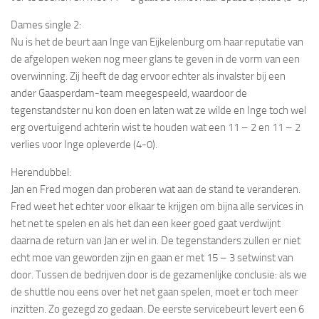
Dames single 2:
Nu is het de beurt aan Inge van Eijkelenburg om haar reputatie van
de afgelopen weken nog meer glans te geven in de vorm van een
overwinning. Zij heeft de dag ervoor echter als invalster bij een
ander Gaasperdam-team meegespeeld, waardoor de
tegenstandster nu kon doen en laten wat ze wilde en Inge toch wel
erg overtuigend achterin wist te houden wat een 11 – 2 en 11 – 2
verlies voor Inge opleverde (4-0).
Herendubbel:
Jan en Fred mogen dan proberen wat aan de stand te veranderen.
Fred weet het echter voor elkaar te krijgen om bijna alle services in
het net te spelen en als het dan een keer goed gaat verdwijnt
daarna de return van Jan er wel in. De tegenstanders zullen er niet
echt moe van geworden zijn en gaan er met 15 – 3 setwinst van
door. Tussen de bedrijven door is de gezamenlijke conclusie: als we
de shuttle nou eens over het net gaan spelen, moet er toch meer
inzitten. Zo gezegd zo gedaan. De eerste servicebeurt levert een 6