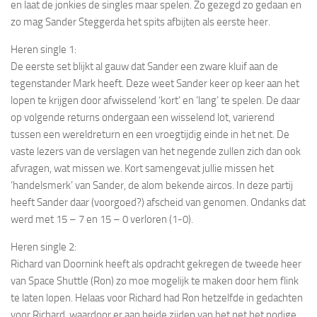
en laat de jonkies de singles maar spelen. Zo gezegd zo gedaan en
zo mag Sander Steggerda het spits afbijten als eerste heer.
Heren single 1:
De eerste set blijkt al gauw dat Sander een zware kluif aan de
tegenstander Mark heeft. Deze weet Sander keer op keer aan het
lopen te krijgen door afwisselend ‘kort’ en ‘lang’ te spelen. De daar
op volgende returns ondergaan een wisselend lot, varierend
tussen een wereldreturn en een vroegtijdig einde in het net. De
vaste lezers van de verslagen van het negende zullen zich dan ook
afvragen, wat missen we. Kort samengevat jullie missen het
‘handelsmerk’ van Sander, de alom bekende aircos. In deze partij
heeft Sander daar (voorgoed?) afscheid van genomen. Ondanks dat
werd met 15 – 7 en 15 – 0 verloren (1-0).
Heren single 2:
Richard van Doornink heeft als opdracht gekregen de tweede heer
van Space Shuttle (Ron) zo moe mogelijk te maken door hem flink
te laten lopen. Helaas voor Richard had Ron hetzelfde in gedachten
voor Richard, waardoor er aan beide zijden van het net het nodige