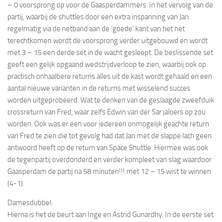
– 0 voorsprong op voor de Gaasperdammers. In het vervolg van de
partij, waarbij de shuttles door een extra inspanning van Jan
regelmatig via de netband aan de ‘goede’ kant van het net
terechtkomen wordt de voorsprong verder uitgebouwd en wordt
met 3 – 15 een derde set in de wacht gesleept. De beslissende set
geeft een gelijk opgaand wedstrijdverloop te zien, waarbij ook op
practisch onhaalbere returns alles uit de kast wordt gehaald en een
aantal nieuwe varianten in de returns met wisselend succes
worden uitgeprobeerd. Wat te denken van de geslaagde zweefduik
crossreturn van Fred, waar zelfs Edwin van der Sar jaloers op zou
worden. Ook was er een voor iedereen onmogelijk geachte return
van Fred te zien die tot gevolg had dat Jan met de slappe lach geen
antwoord heeft op de return van Space Shuttle. Hiermee was ook
de tegenpartij overdonderd en verder kompleet van slag waardoor
Gaasperdam de partij na 58 minuten!!! met 12 – 15 wist te winnen
(4-1).
Damesdubbel:
Hierna is het de beurt aan Inge en Astrid Gunardhy. In de eerste set