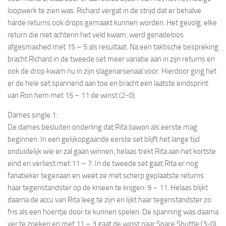
loopwerk te zien was. Richard vergat in de strijd dat er behalve
harde returns ook drops gemaakt kunnen worden. Het gevolg, elke
return die niet achterin het veld kwam, werd genadeloos
afgesmashed met 15 – 5 als resultaat. Na een taktische bespreking
bracht Richard in de tweede set meer variatie aan in zijn returns en
ook de drop kwam nu in zijn slagenarsenaal voor. Hierdoor ging het
er de hele set spannend aan toe en bracht een laatste eindsprint
van Ron hem met 15 – 11 de winst (2-0).
Dames single 1:
De dames besluiten onderling dat Rita Jiawon als eerste mag
beginnen. In een gelijkopgaande eerste set blijft het lange tijd
onduidelijk wie er zal gaan winnen, helaas trekt Rita aan het kortste
eind en verliest met 11 – 7. In de tweede set gaat Rita er nog
fanatieker tegenaan en weet ze met scherp geplaatste returns
haar tegenstandster op de knieen te krijgen: 9 – 11. Helaas blijkt
daarna de accu van Rita leeg te zijn en lijkt haar tegenstandster zo
fris als een hoentje door te kunnen spelen. De spanning was daarna
ver te zoeken en met 11 – 3 gaat de winst naar Space Shuttle (3-0).