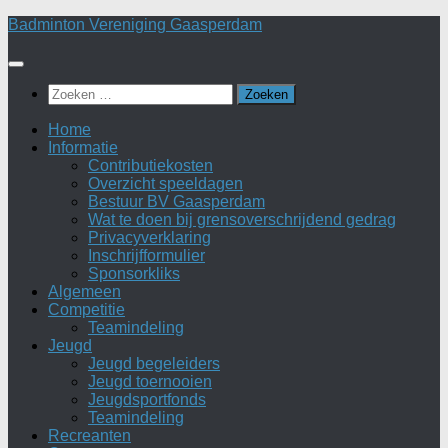
Doorgaan
Badminton Vereniging Gaasperdam
naar
inhoud
Zoeken
naar:
Home
Informatie
Contributiekosten
Overzicht speeldagen
Bestuur BV Gaasperdam
Wat te doen bij grensoverschrijdend gedrag
Privacyverklaring
Inschrijfformulier
Sponsorkliks
Algemeen
Competitie
Teamindeling
Jeugd
Jeugd begeleiders
Jeugd toernooien
Jeugdsportfonds
Teamindeling
Recreanten