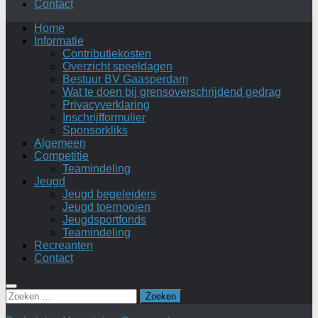
Contact
Home
Informatie
Contributiekosten
Overzicht speeldagen
Bestuur BV Gaasperdam
Wat te doen bij grensoverschrijdend gedrag
Privacyverklaring
Inschrijfformulier
Sponsorkliks
Algemeen
Competitie
Teamindeling
Jeugd
Jeugd begeleiders
Jeugd toernooien
Jeugdsportfonds
Teamindeling
Recreanten
Contact
Zoeken
naar: