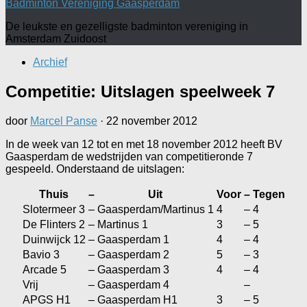
Badminton Vereniging Gaasperdam
De leukste en gezelligste badminton vereniging in
Amsterdam Zuidoost
Archief
Competitie: Uitslagen speelweek 7
door
Marcel Panse
·
22 november 2012
In de week van 12 tot en met 18 november 2012 heeft BV
Gaasperdam de wedstrijden van competitieronde 7
gespeeld. Onderstaand de uitslagen:
Thuis
–
Uit
Voor
–
Tegen
Slotermeer 3
–
Gaasperdam/Martinus 1
4
–
4
De Flinters 2
–
Martinus 1
3
–
5
Duinwijck 12
–
Gaasperdam 1
4
–
4
Bavio 3
–
Gaasperdam 2
5
–
3
Arcade 5
–
Gaasperdam 3
4
–
4
Vrij
–
Gaasperdam 4
–
APGS H1
–
Gaasperdam H1
3
–
5