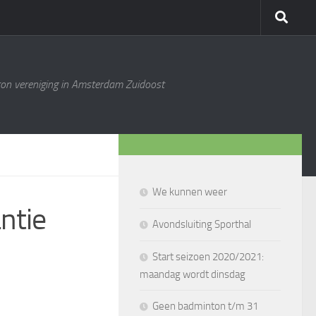
ton vereniging in Amsterdam Zuidoost
We kunnen weer
ntie
Avondsluiting Sporthal
Start seizoen 2020/2021:
maandag wordt dinsdag
Geen badminton t/m 31