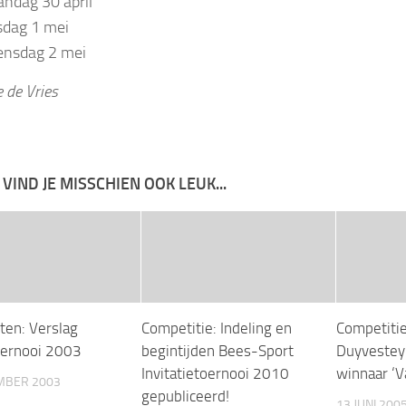
ndag 30 april
sdag 1 mei
nsdag 2 mei
 de Vries
 VIND JE MISSCHIEN OOK LEUK...
ten: Verslag
Competitie: Indeling en
Competitie
ernooi 2003
begintijden Bees-Sport
Duyvestey
Invitatietoernooi 2010
winnaar ‘V
MBER 2003
gepubliceerd!
13 JUNI 200