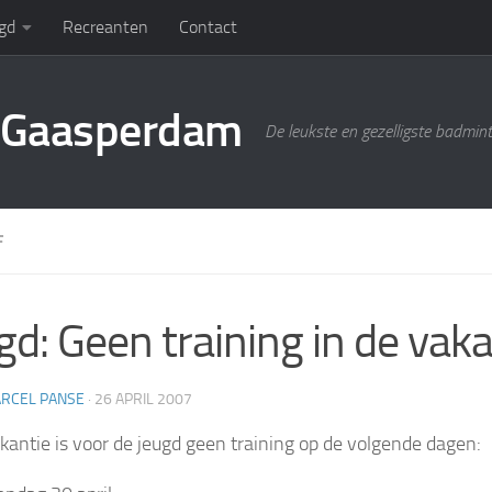
gd
Recreanten
Contact
g Gaasperdam
De leukste en gezelligste badmin
F
gd: Geen training in de vaka
RCEL PANSE
·
26 APRIL 2007
akantie is voor de jeugd geen training op de volgende dagen: