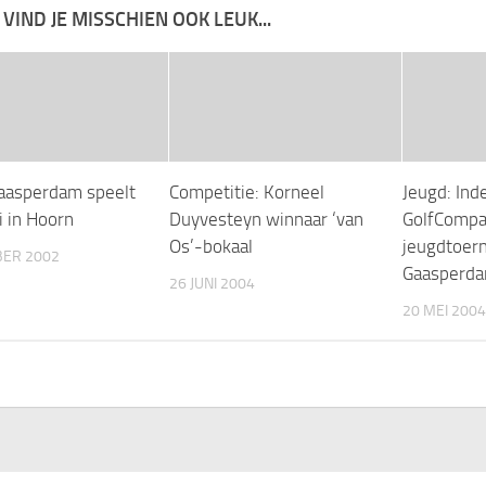
 VIND JE MISSCHIEN OOK LEUK...
aasperdam speelt
Competitie: Korneel
Jeugd: Ind
i in Hoorn
Duyvesteyn winnaar ‘van
GolfComp
Os’-bokaal
jeugdtoer
BER 2002
Gaasperd
26 JUNI 2004
20 MEI 2004