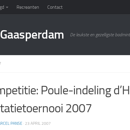
gd
Recreanten
Contact
g Gaasperdam
De leukste en gezelligste badmin
F
petitie: Poule-indeling d’
itatietoernooi 2007
RCEL PANSE
·
23 APRIL 2007