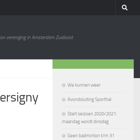
ton vereniging in Amsterdam Zuidoost
We kunnen weer
Hersigny
Avondsluiting Sporthal
Start seizoen 2020/2021:
maandag wordt dinsdag
Geen badminton t/m 31