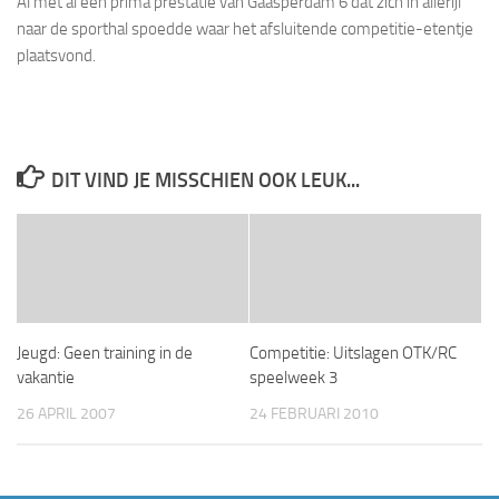
Al met al een prima prestatie van Gaasperdam 6 dat zich in allerijl
naar de sporthal spoedde waar het afsluitende competitie-etentje
plaatsvond.
DIT VIND JE MISSCHIEN OOK LEUK...
Jeugd: Geen training in de
Competitie: Uitslagen OTK/RC
vakantie
speelweek 3
26 APRIL 2007
24 FEBRUARI 2010