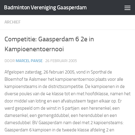
Badminton Vereniging Gaasperdam
Doorgaan naar inhoud
ARCHIEF
Competitie: Gaasperdam 6 2e in
Kampioenentoernooi
DOOR
MARCEL PANSE
·
26 FEBRUARI 2005
Afgelopen zaterdag, 26 februari 2005, vond in Sporthal de
Bloemhof te Aalsmeer het kampioenentoernooi plaats voor alle
kampioensteams in de districtscompetitie. De kampioenen in de
diverse poules van de 4e klasse tot en met hoofdklasse, namen het
door middel van loting en een afvalsysteem tegen elkaar op. Er
werd gespeeld om de winst in 5 partijen: een herenenkel, een
damesenkel, een gemengddubbel, een herendubbel en een
damesdubbel. BV Gaasperdam nam deel met 2 kapioensteams:
Gaasperdam 6 kampioen in de tweede klasse afdeling 2 en