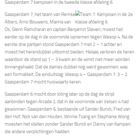
Gaasperdam 7 kampioen in de tweede klasse afdeling 6.
Gaasperdam 7, het team van Remke
Albers, Arno Bouwens, Marina van
Os, Glenn Ramcharan en captain Benjamin Steven, moest het
eerder op de dag in de voorronde opnemen tegen Weesp 4. Na de
eerste drie partijen stond Gaasperdam 7 met 2 – 1 achter en
moest het herendubbel uitkomst bieden. Helaas verloren de heren
waardoor de stand op 1 – 3 kwam en de winst niet meer worden
binnengehaald. Dat de dames dubbel nog werd gewonnen, was
een formaliteit. De einduitslag: Weesp 4 – Gaasperdam 7: 3 – 2.
Gaasperdam 7 mocht huiswaarts keren.
Gaasperdam 6 mocht door loting later op de dag de strijd
aanbinden tegen Arcade 2, dat in de voorronde van Velsen 4 had
gewonnen. Gaasperdam 6, bestaande uit Sander Bunck, Fred van
den Hof, Nick van den Houten, Winnie Tsang en Stephanie Wong
moesten het stellen zonder Sander Bunck en Danny van Kampen
die andere verplichtingen hadden.