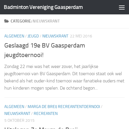
Badminton Vereniging Gaasperdam
Doorgaan naar inhoud
CATEGORIE:
NIEUWSKRANT
ALGEMEEN
/
JEUGD
/
NIEUWSKRANT
22 MEI 2016
Geslaagd 19e BV Gaasperdam
jeugdtoernooi!
Zondag 22 mei was het weer zover, het jaarlijkse
jeugdtoernooi van BV Gaasperdam. Dit toernooi staat ook wel
bekend als het ouder-kind toernooi waar fanatieke ouders met
hun kinderen mogen spelen. De ochtend begon...
ALGEMEEN
/
MARGA DE BREIJ RECREANTENTOERNOOI
/
NIEUWSKRANT
/
RECREANTEN
5 OKTOBER 2015