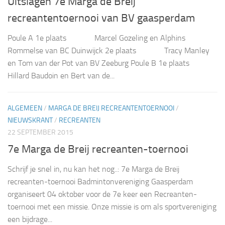
Uitslagen 7e Marga de Breij
recreantentoernooi van BV gaasperdam
Poule A 1e plaats Marcel Gozeling en Alphins
Rommelse van BC Duinwijck 2e plaats Tracy Manley
en Tom van der Pot van BV Zeeburg Poule B 1e plaats
Hillard Baudoin en Bert van de...
ALGEMEEN
/
MARGA DE BREIJ RECREANTENTOERNOOI
/
NIEUWSKRANT
/
RECREANTEN
22 SEPTEMBER 2015
7e Marga de Breij recreanten-toernooi
Schrijf je snel in, nu kan het nog..: 7e Marga de Breij
recreanten-toernooi Badmintonvereniging Gaasperdam
organiseert 04 oktober voor de 7e keer een Recreanten-
toernooi met een missie. Onze missie is om als sportvereniging
een bijdrage...