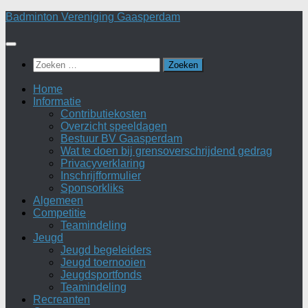
Doorgaan
Badminton Vereniging Gaasperdam
naar
inhoud
Zoeken
naar:
Home
Informatie
Contributiekosten
Overzicht speeldagen
Bestuur BV Gaasperdam
Wat te doen bij grensoverschrijdend gedrag
Privacyverklaring
Inschrijfformulier
Sponsorkliks
Algemeen
Competitie
Teamindeling
Jeugd
Jeugd begeleiders
Jeugd toernooien
Jeugdsportfonds
Teamindeling
Recreanten