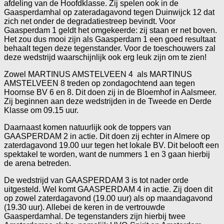
afdeling van de Hoofdklasse. Zij spelen ook in de
Gaasperdamhal op zateradagavond tegen Duinwijck 12 dat
zich net onder de degradatiestreep bevindt. Voor
Gaasperdam 1 geldt het omgekeerde: zij staan er net boven.
Het zou dus mooi zijn als Gaasperdam 1 een goed resultaat
behaalt tegen deze tegenstander. Voor de toeschouwers zal
deze wedstrijd waarschijnlijk ook erg leuk zijn om te zien!
Zowel MARTINUS AMSTELVEEN 4 als MARTINUS
AMSTELVEEN 8 treden op zondagochtend aan tegen
Hoornse BV 6 en 8. Dit doen zij in de Bloemhof in Aalsmeer.
Zij beginnen aan deze wedstrijden in de Tweede en Derde
Klasse om 09.15 uur.
Daarnaast komen natuurlijk ook de toppers van
GAASPERDAM 2 in actie. Dit doen zij echter in Almere op
zaterdagavond 19.00 uur tegen het lokale BV. Dit belooft een
spektakel te worden, want de nummers 1 en 3 gaan hierbij
de arena betreden.
De wedstrijd van GAASPERDAM 3 is tot nader orde
uitgesteld. Wel komt GAASPERDAM 4 in actie. Zij doen dit
op zowel zaterdagavond (19.00 uur) als op maandagavond
(19.30 uur). Allebei de keren in de vertrouwde
Gaasperdamhal. De tegenstanders zijn hierbij twee