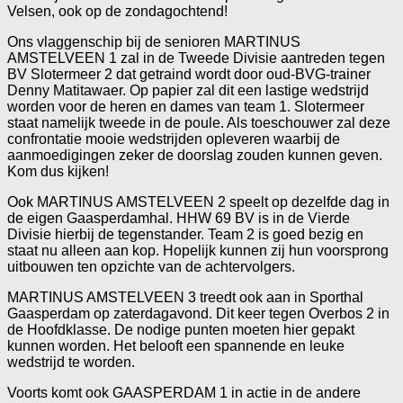
Velsen, ook op de zondagochtend!
Ons vlaggenschip bij de senioren MARTINUS
AMSTELVEEN 1 zal in de Tweede Divisie aantreden tegen
BV Slotermeer 2 dat getraind wordt door oud-BVG-trainer
Denny Matitawaer. Op papier zal dit een lastige wedstrijd
worden voor de heren en dames van team 1. Slotermeer
staat namelijk tweede in de poule. Als toeschouwer zal deze
confrontatie mooie wedstrijden opleveren waarbij de
aanmoedigingen zeker de doorslag zouden kunnen geven.
Kom dus kijken!
Ook MARTINUS AMSTELVEEN 2 speelt op dezelfde dag in
de eigen Gaasperdamhal. HHW 69 BV is in de Vierde
Divisie hierbij de tegenstander. Team 2 is goed bezig en
staat nu alleen aan kop. Hopelijk kunnen zij hun voorsprong
uitbouwen ten opzichte van de achtervolgers.
MARTINUS AMSTELVEEN 3 treedt ook aan in Sporthal
Gaasperdam op zaterdagavond. Dit keer tegen Overbos 2 in
de Hoofdklasse. De nodige punten moeten hier gepakt
kunnen worden. Het belooft een spannende en leuke
wedstrijd te worden.
Voorts komt ook GAASPERDAM 1 in actie in de andere