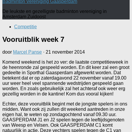
Badminton Vereniging Gaasperdam
De leukste en gezelligste badminton vereniging in
Amsterdam Zuidoost
Competitie
Vooruitblik week 7
door
Marcel Panse
·
21 november 2014
Komend weekend is het zo ver: de laatste competitieweek in
de heenronde zal gespeeld worden. En dit keer zal een groot
gedeelte in Sporthal Gaasperdam afgewerkt worden. Dat
betekent dat er op zaterdagavond 22 november vanaf 19.00
uur weer heel veel spannende wedstrijden gespeeld gaan
worden. En zoals gebruikelijk zal het achteraf ook weer erg
gezellig worden in de kantine! Kom dus vooral kijken!
Echter, deze vooruitblik begint met de jongste spelers in ons
midden. Want ook zij zullen dit weekend aantreden in onze
eigen hal, te weten op zondagochtend vanaf 09.30 uur.
GAASPERDAM J1 en J2 spelen tegen de leeftijdsgenoten
van Weesp en Velsen. Ook GAASPERDAM C1 komt
natuurlijk in actie. Deze vechters spelen tegen de C1 van