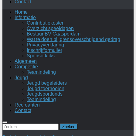
Contact
Home
Informatie
Contributiekosten
Overzicht speeldagen
Bestuur BV Gaasperdam
Wat te doen bij grensoverschrijdend gedrag
Privacyverklaring
Inschrijfformulier
Sponsorkliks
Algemeen
Competitie
Teamindeling
Jeugd
Jeugd begeleiders
Jeugd toernooien
Jeugdsportfonds
Teamindeling
Recreanten
Contact
Zoeken
naar: