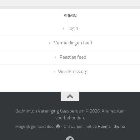
ADMIN
Login
Vermeldingen feed
Reacties feed
WordPress.org
Badminton Vereniging Gaasperdam © 2026. Alle rechten
voorbehouden.
Mogelijk gemaakt door
- Ontworpen met de
Hueman thema