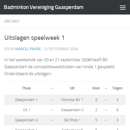
Badminton Vereniging Gaasperdam
Doorgaan naar inhoud
ARCHIEF
Uitslagen speelweek 1
DOOR
MARCEL PANSE
·
23 SEPTEMBER 2008
In het weekeinde van 20 en 21 september 2008 heeft BV
Gaasperdam de competitiewedstrijden van ronde 1 gespeeld.
Onderstaand de uitslagen:
Thuis
–
Uit
Voor
–
Tegen
Gaasperdam 1
–
Hoornse BV 1
5
–
3
US 1
–
Gaasperdam 2
2
–
6
Gaasperdam 3
–
De Stolp 1
5
–
3