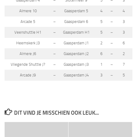
Gaasperdam 4
–
Slotermeer 9
5
–
3
Almere 10
–
Gaasperdam 5
4
–
4
Arcade 5
–
Gaasperdam 6
5
–
3
Veenshuttle H1
–
Gaasperdam H1
5
–
3
Heemskerk J3
–
Gaasperdam J1
2
–
6
Almere J6
–
Gaasperdam J2
6
–
2
Vliegende Shuttle J?
–
Gaasperdam J3
1
–
7
Arcade J9
–
Gaasperdam J4
3
–
5
DIT VIND JE MISSCHIEN OOK LEUK...