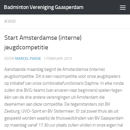
Badminton Vereniging Gaasperdam
Doorgaan naar inhoud
JEUGD
Start Amsterdamse (interne)
jeugdcompetitie
DOOR
MARCEL PANSE
·
1 FEBRUARI 2015
Aanstaande maandag begint de Amsterdamse (interne)
jeugdcompetitie. Dit is een nacompetitie voor onze jeugdspelers
op initiatief van onze combinatiefunctionaris Daphne. In elke ronde
zullen drie BVG-teams (van ervaren naar beginners) spelen tegen
één van de drie andere verenigingen uit Amsterdam die
deelnemen aan deze competitie. De tegenstanders zijn BV
Zeeburg, UVO-Spirit en BV Slotermeer. Er zal zowel thuis als uit
gespeeld worden waarbij de thuiswedstrijden van BV Gaasperdam
op maandag vanaf 17.30 uur plaats zullen vinden in onze eigen hal.