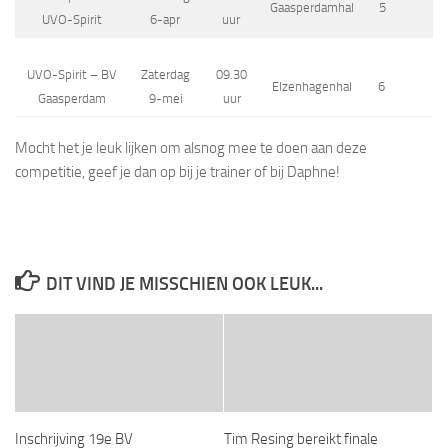
Gaasperdamhal
5
UVO-Spirit
6-apr
uur
UVO-Spirit – BV
Zaterdag
09.30
Elzenhagenhal
6
Gaasperdam
9-mei
uur
Mocht het je leuk lijken om alsnog mee te doen aan deze
competitie, geef je dan op bij je trainer of bij Daphne!
DIT VIND JE MISSCHIEN OOK LEUK...
Inschrijving 19e BV
Tim Resing bereikt finale