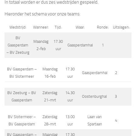
In totaal worden er dus zes wedstrijden gespeeld.
Hieronder het schema voor onze teams:
Wedstrijd:
Wanneer:
Tijd:
Waar:
Ronde:
Uitslagen:
BV
Maandag
17.30
Gaasperdam
Gaasperdamhal
1
2-feb
uur
– BV Zeeburg
BV Gaasperdam –
Maandag
17.30
Gaasperdamhal
2
BV Slotermeer
16-feb
uur
BV Zeeburg – BV
Zaterdag
14.30
Oostenburghal
3
Gaasperdam
21-mrt
uur
BV Slotermeer –
Zaterdag
13.00
Laan van
4
BV Gaasperdam
28-mrt
uur
Spartaan
BV Gaasperdam –
Maandag
17.30