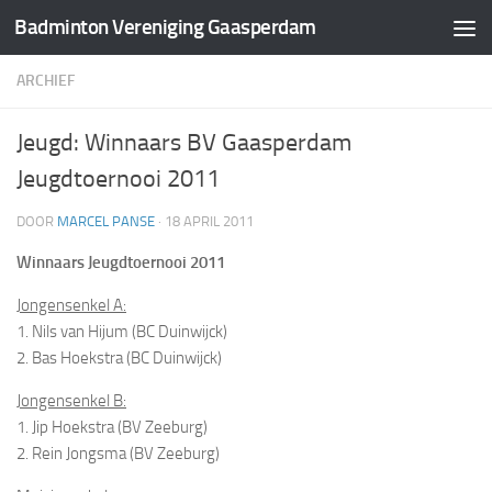
Badminton Vereniging Gaasperdam
Doorgaan naar inhoud
ARCHIEF
Jeugd: Winnaars BV Gaasperdam
Jeugdtoernooi 2011
DOOR
MARCEL PANSE
·
18 APRIL 2011
Winnaars Jeugdtoernooi 2011
Jongensenkel A:
1. Nils van Hijum (BC Duinwijck)
2. Bas Hoekstra (BC Duinwijck)
Jongensenkel B:
1. Jip Hoekstra (BV Zeeburg)
2. Rein Jongsma (BV Zeeburg)