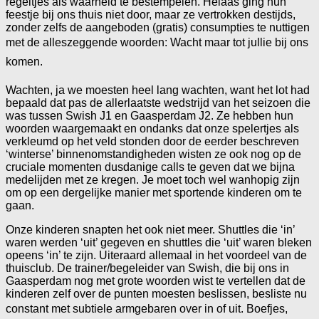
regeltjes als waarheid te bestempelen. Helaas ging hun
feestje bij ons thuis niet door, maar ze vertrokken destijds,
zonder zelfs de aangeboden (gratis) consumpties te nuttigen
met de alleszeggende woorden: Wacht maar tot jullie bij ons
komen.
Wachten, ja we moesten heel lang wachten, want het lot had
bepaald dat pas de allerlaatste wedstrijd van het seizoen die
was tussen Swish J1 en Gaasperdam J2. Ze hebben hun
woorden waargemaakt en ondanks dat onze spelertjes als
verkleumd op het veld stonden door de eerder beschreven
‘winterse’ binnenomstandigheden wisten ze ook nog op de
cruciale momenten dusdanige calls te geven dat we bijna
medelijden met ze kregen. Je moet toch wel wanhopig zijn
om op een dergelijke manier met sportende kinderen om te
gaan.
Onze kinderen snapten het ook niet meer. Shuttles die ‘in’
waren werden ‘uit’ gegeven en shuttles die ‘uit’ waren bleken
opeens ‘in’ te zijn. Uiteraard allemaal in het voordeel van de
thuisclub. De trainer/begeleider van Swish, die bij ons in
Gaasperdam nog met grote woorden wist te vertellen dat de
kinderen zelf over de punten moesten beslissen, besliste nu
constant met subtiele armgebaren over in of uit. Boefjes,