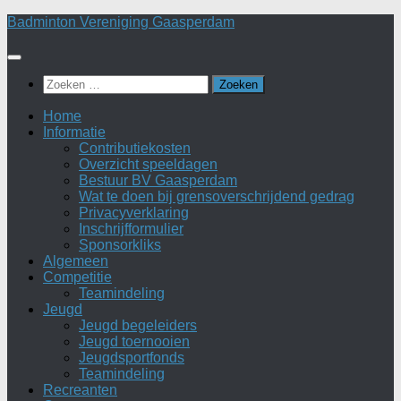
Doorgaan
Badminton Vereniging Gaasperdam
naar
inhoud
Zoeken
naar:
Home
Informatie
Contributiekosten
Overzicht speeldagen
Bestuur BV Gaasperdam
Wat te doen bij grensoverschrijdend gedrag
Privacyverklaring
Inschrijfformulier
Sponsorkliks
Algemeen
Competitie
Teamindeling
Jeugd
Jeugd begeleiders
Jeugd toernooien
Jeugdsportfonds
Teamindeling
Recreanten