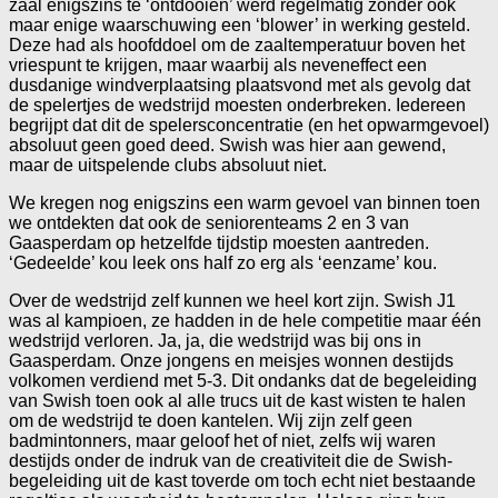
zaal enigszins te ‘ontdooien’ werd regelmatig zonder ook
maar enige waarschuwing een ‘blower’ in werking gesteld.
Deze had als hoofddoel om de zaaltemperatuur boven het
vriespunt te krijgen, maar waarbij als neveneffect een
dusdanige windverplaatsing plaatsvond met als gevolg dat
de spelertjes de wedstrijd moesten onderbreken. Iedereen
begrijpt dat dit de spelersconcentratie (en het opwarmgevoel)
absoluut geen goed deed. Swish was hier aan gewend,
maar de uitspelende clubs absoluut niet.
We kregen nog enigszins een warm gevoel van binnen toen
we ontdekten dat ook de seniorenteams 2 en 3 van
Gaasperdam op hetzelfde tijdstip moesten aantreden.
‘Gedeelde’ kou leek ons half zo erg als ‘eenzame’ kou.
Over de wedstrijd zelf kunnen we heel kort zijn. Swish J1
was al kampioen, ze hadden in de hele competitie maar één
wedstrijd verloren. Ja, ja, die wedstrijd was bij ons in
Gaasperdam. Onze jongens en meisjes wonnen destijds
volkomen verdiend met 5-3. Dit ondanks dat de begeleiding
van Swish toen ook al alle trucs uit de kast wisten te halen
om de wedstrijd te doen kantelen. Wij zijn zelf geen
badmintonners, maar geloof het of niet, zelfs wij waren
destijds onder de indruk van de creativiteit die de Swish-
begeleiding uit de kast toverde om toch echt niet bestaande