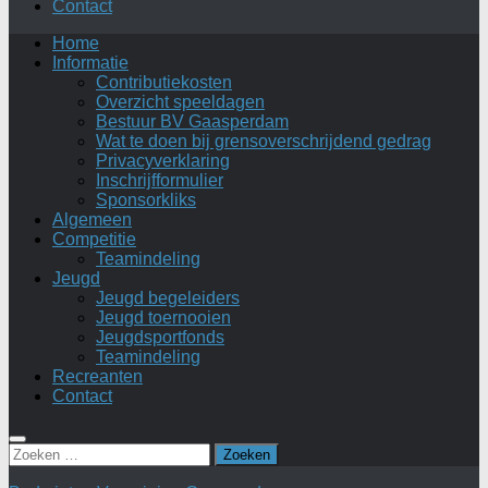
Contact
Home
Informatie
Contributiekosten
Overzicht speeldagen
Bestuur BV Gaasperdam
Wat te doen bij grensoverschrijdend gedrag
Privacyverklaring
Inschrijfformulier
Sponsorkliks
Algemeen
Competitie
Teamindeling
Jeugd
Jeugd begeleiders
Jeugd toernooien
Jeugdsportfonds
Teamindeling
Recreanten
Contact
Zoeken
naar: