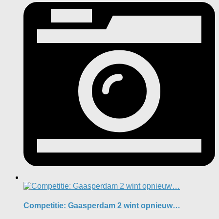
Competitie: Gaasperdam 2 wint opnieuw…