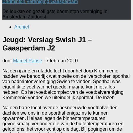
Badminton Vereniging Gaasperdam
De leukste en gezelligste badminton vereniging in
Amsterdam Zuidoost
Archief
Jeugd: Verslag Swish J1 –
Gaasperdam J2
door
Marcel Panse
·
7 februari 2010
Na een ijzige en gladde tocht door het dorp Krommenie
hadden we behoorlijk wat moeite om de ‘verscholen sporthal
van badmintonvereniging Swish te vinden. Sporthal was
eigenlijk te veel van het goede, maar je kunt niet alles
hebben. Op het voetbalcomplex van de voetbalvereniging
Krommenie vonden we uiteindelijk sporthal ‘De Inzet’.
Na een barre tocht over de besneeuwde voetbalvelden
dachten we ons in de sporthal enigszins te kunnen
opwarmen. Helaas lagen de binnentemperaturen
gevoelsmatig ver onder die van de buitentemperaturen en
geloof ons: het vroor echt op die dag. Bij pogingen om de