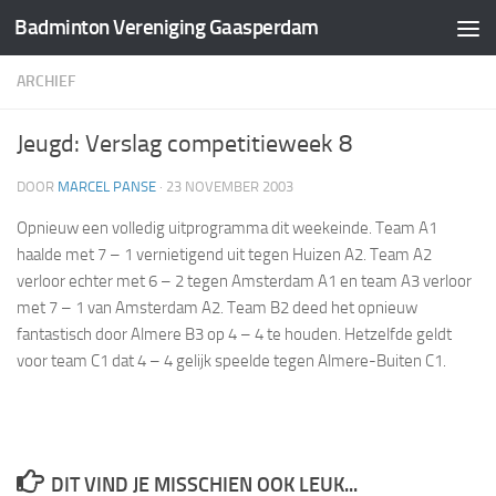
Badminton Vereniging Gaasperdam
Doorgaan naar inhoud
ARCHIEF
Jeugd: Verslag competitieweek 8
DOOR
MARCEL PANSE
·
23 NOVEMBER 2003
Opnieuw een volledig uitprogramma dit weekeinde. Team A1
haalde met 7 – 1 vernietigend uit tegen Huizen A2. Team A2
verloor echter met 6 – 2 tegen Amsterdam A1 en team A3 verloor
met 7 – 1 van Amsterdam A2. Team B2 deed het opnieuw
fantastisch door Almere B3 op 4 – 4 te houden. Hetzelfde geldt
voor team C1 dat 4 – 4 gelijk speelde tegen Almere-Buiten C1.
DIT VIND JE MISSCHIEN OOK LEUK...