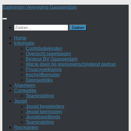
Doorgaan
Badminton Vereniging Gaasperdam
naar
inhoud
Zoeken
naar:
Home
Informatie
Contributiekosten
Overzicht speeldagen
Bestuur BV Gaasperdam
Wat te doen bij grensoverschrijdend gedrag
Privacyverklaring
Inschrijfformulier
Sponsorkliks
Algemeen
Competitie
Teamindeling
Jeugd
Jeugd begeleiders
Jeugd toernooien
Jeugdsportfonds
Teamindeling
Recreanten