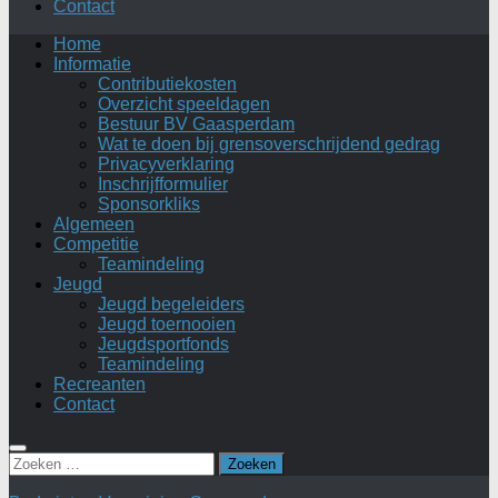
Contact
Home
Informatie
Contributiekosten
Overzicht speeldagen
Bestuur BV Gaasperdam
Wat te doen bij grensoverschrijdend gedrag
Privacyverklaring
Inschrijfformulier
Sponsorkliks
Algemeen
Competitie
Teamindeling
Jeugd
Jeugd begeleiders
Jeugd toernooien
Jeugdsportfonds
Teamindeling
Recreanten
Contact
Zoeken
naar: