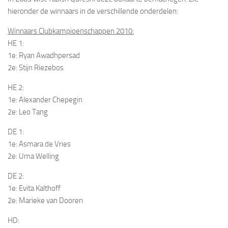
hieronder de winnaars in de verschillende onderdelen:
Winnaars Clubkampioenschappen 2010:
HE 1:
1e: Ryan Awadhpersad
2e: Stijn Riezebos
HE 2:
1e: Alexander Chepegin
2e: Leo Tang
DE 1:
1e: Asmara de Vries
2e: Uma Welling
DE 2:
1e: Evita Kalthoff
2e: Marieke van Dooren
HD: