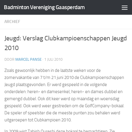
Badminton Vereniging Gaasperdam
Doorgaan naar inhoud
ARCHIEF
Jeugd: Verslag Clubkampioenschappen Jeugd
2010
DOOR
MARCEL PANSE
·
1 JULI 2010
Zoals gewoonlijk hebben in de laatste weken voor de
zomervakantie van 7 t/m 21 juni 2010 de Clubkampioenschappen
Jeugd plaatsgevonden. Er werd gespeeld in de volgende
onderdelen: heren- en damesenkel, heren- en dames dubbel en
gemengd dubbel. Ook dit keer werd op maandag en woensdag
gespeeld. Ook werd weer gestreden om de GolfCompany-bokaal.
De speler of speelster die de meeste punten zou behalen werd
uitgeroepen tot Clubkampioen 2010.
In 2009 wist Tabish Qureshi deze bokaal te bemachtigen. Zie