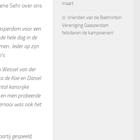
maart
Rene Sehr over ons
Vrienden van de Badminton
Vereniging Gaasperdam
aasperdam voor een
feliciteren de kampioenen!
 de hele dag in de
en.. Ieder op zijn
’s.
n Wessel van der
ca de Koe en Daniel
tal kansrijke
s en men probeerde
oernooi was ook het
artij gespeeld,