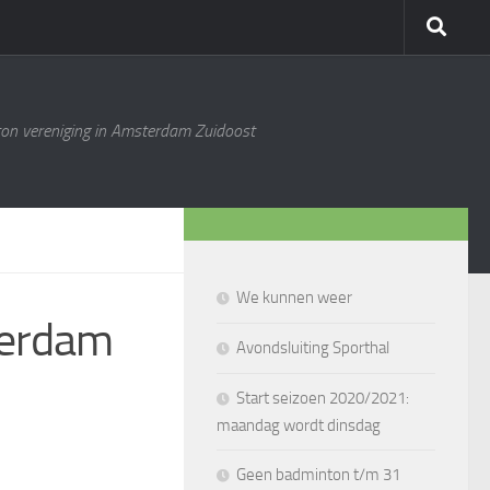
ton vereniging in Amsterdam Zuidoost
We kunnen weer
perdam
Avondsluiting Sporthal
Start seizoen 2020/2021:
maandag wordt dinsdag
Geen badminton t/m 31