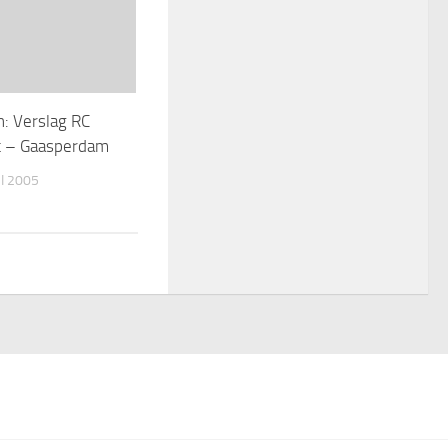
: Verslag RC
t – Gaasperdam
I 2005