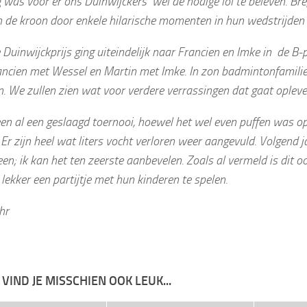
 was voor er ons Duinwijckers wel de nodige lol te beleven. Bre
 de kroon door enkele hilarische momenten in hun wedstrijden 
Duinwijckprijs ging uiteindelijk naar Francien en Imke in de B-
ncien met Wessel en Martin met Imke. In zon badmintonfamilie 
. We zullen zien wat voor verdere verrassingen dat gaat opleve
een al een geslaagd toernooi, hoewel het wel even puffen was 
Er zijn heel wat liters vocht verloren weer aangevuld. Volgend 
en; ik kan het ten zeerste aanbevelen. Zoals al vermeld is dit 
lekker een partijtje met hun kinderen te spelen.
hr
 VIND JE MISSCHIEN OOK LEUK...