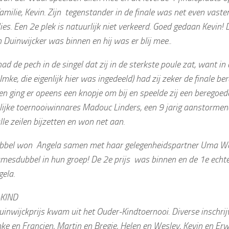
amilie, Kevin. Zijn tegenstander in de finale was net even vaste
lies. Een 2e plek is natuurlijk niet verkeerd. Goed gedaan Kevin!
 Duinwijcker was binnen en hij was er blij mee..
ad de pech in de singel dat zij in de sterkste poule zat, want in
Imke, die eigenlijk hier was ingedeeld) had zij zeker de finale ber
en ging er opeens een knopje om bij en speelde zij een beregoede
elijke toernooiwinnares Madouc Linders, een 9 jarig aanstormen
le zeilen bijzetten en won net aan.
ubbel won Angela samen met haar gelegenheidspartner Uma Well
amesdubbel in hun groep! De 2e prijs was binnen en de 1e echt
ela.
KIND
inwijckprijs kwam uit het Ouder-Kindtoernooi. Diverse inschrij
ke en Francien, Martin en Bregje, Helen en Wesley, Kevin en Erw