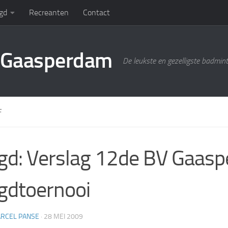
gd
Recreanten
Contact
g Gaasperdam
De leukste en gezelligste badmin
F
gd: Verslag 12de BV Gaas
gdtoernooi
RCEL PANSE
·
28 MEI 2009