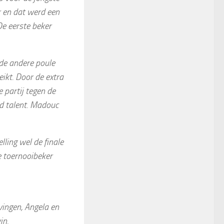
r en dat werd een
 De eerste beker
 de andere poule
eikt. Door de extra
 partij tegen de
d talent. Madouc
ing wel de finale
e toernooibeker
vingen, Angela en
in.