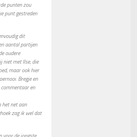
orde punten zou
ke punt gestreden
envoudig dit
n aantal partijen
 de oudere
 niet met Ilse, die
oed, maar ook hier
oernooi. Bregje en
f) commentaar en
 het net aan
ghoek zag ik wel dat
p voor de jongste