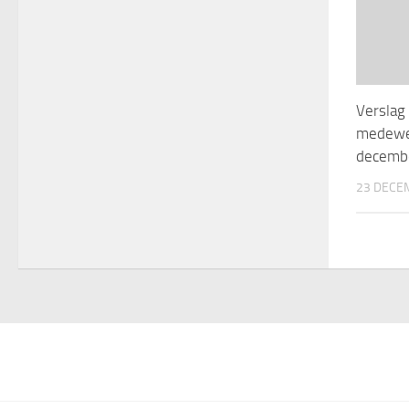
Verslag
medewe
decemb
23 DECE