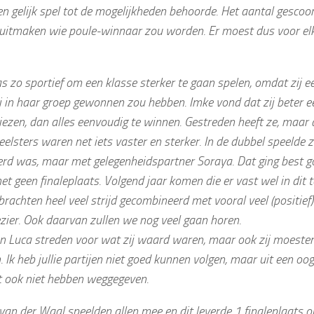
n gelijk spel tot de mogelijkheden behoorde. Het aantal gesco
uitmaken wie poule-winnaar zou worden. Er moest dus voor el
 zo sportief om een klasse sterker te gaan spelen, omdat zij e
 in haar groep gewonnen zou hebben. Imke vond dat zij beter ee
iezen, dan alles eenvoudig te winnen. Gestreden heeft ze, maar
elsters waren net iets vaster en sterker. In de dubbel speelde zij
erd was, maar met gelegenheidspartner Soraya. Dat ging best g
et geen finaleplaats. Volgend jaar komen die er vast wel in dit t
rachten heel veel strijd gecombineerd met vooral veel (positie
zier. Ook daarvan zullen we nog veel gaan horen.
en Luca streden voor wat zij waard waren, maar ook zij moesten
. Ik heb jullie partijen niet goed kunnen volgen, maar uit een oo
et ook niet hebben weggegeven.
van der Waal speelden allen mee en dit leverde 1 finaleplaats o