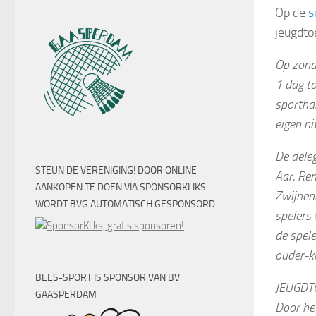
Op de
s
jeugdto
Op zond
1 dag to
sporthal
eigen ni
De deleg
STEUN DE VERENIGING! DOOR ONLINE
Aar, Ren
AANKOPEN TE DOEN VIA SPONSORKLIKS
Zwijnenb
WORDT BVG AUTOMATISCH GESPONSORD
spelers 
de spele
ouder-k
BEES-SPORT IS SPONSOR VAN BV
JEUGDT
GAASPERDAM
Door het