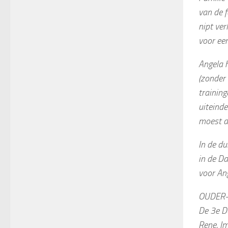
van de f
nipt ver
voor een
Angela h
(zonder 
training
uiteind
moest al
In de d
in de D
voor Ang
OUDER-
De 3e Du
Rene, Im