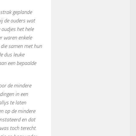
 strak geplande
bij de ouders wat
e oudjes het hele
er waren enkele
en die samen met hun
de dus leuke
 aan een bepaalde
voor de mindere
 dingen in een
lys te laten
en op de mindere
onstateerd en dat
 was toch terecht.