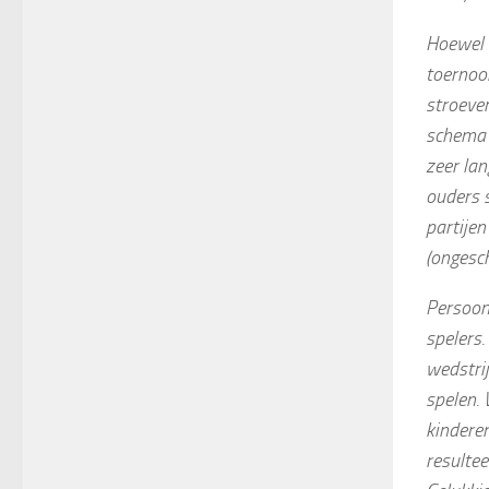
Hoewel 
toernooi
stroever
schema i
zeer lan
ouders s
partijen
(ongesch
Persoonl
spelers.
wedstrij
spelen.
kinderen
resultee