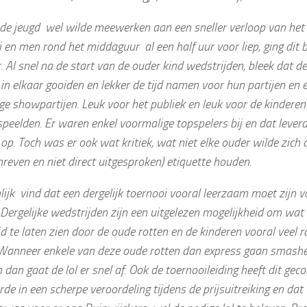
de jeugd wel wilde meewerken aan een sneller verloop van het
 en men rond het middaguur al een half uur voor liep, ging dit 
. Al snel na de start van de ouder kind wedstrijden, bleek dat d
n elkaar gooiden en lekker de tijd namen voor hun partijen en 
ge showpartijen. Leuk voor het publiek en leuk voor de kinder
peelden. Er waren enkel voormalige topspelers bij en dat lever
 op. Toch was er ook wat kritiek, wat niet elke ouder wilde zich
reven en niet direct uitgesproken) etiquette houden.
ijk vind dat een dergelijk toernooi vooral leerzaam moet zijn 
 Dergelijke wedstrijden zijn een uitgelezen mogelijkheid om wat
d te laten zien door de oude rotten en de kinderen vooral veel ral
 Wanneer enkele van deze oude rotten dan express gaan smash
 dan gaat de lol er snel af. Ook de toernooileiding heeft dit gec
rde in een scherpe veroordeling tijdens de prijsuitreiking en dat