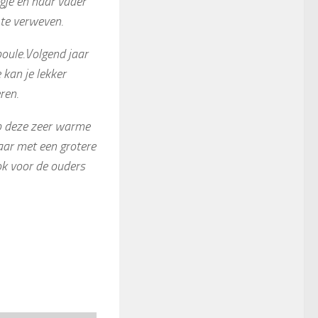
gje en haar vader
te verweven.
poule.Volgend jaar
kan je lekker
ren.
op deze zeer warme
jaar met een grotere
ook voor de ouders