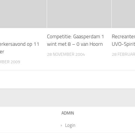
Competitie: Gaasperdam 1
Recreanten
rkersavond op 11
wint met 8 – 0 van Hoorn
UVO-Spiri
er
28 NOVEMBER 2004
28 FEBRUAR
MBER 2009
ADMIN
Login