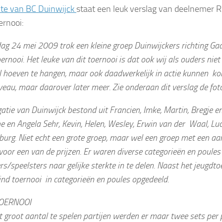
ite van BC Duinwijck
staat een leuk verslag van deelnemer 
ernooi:
ag 24 mei 2009 trok een kleine groep Duinwijckers richting G
ernooi. Het leuke van dit toernooi is dat ook wij als ouders niet
 hoeven te hangen, maar ook daadwerkelijk in actie kunnen kom
veau, maar daarover later meer. Zie onderaan dit verslag de foto
atie van Duinwijck bestond uit Francien, Imke, Martin, Bregje e
e en Angela Sehr, Kevin, Helen, Wesley, Erwin van der Waal, Lu
urg. Niet echt een grote groep, maar wel een groep met een aan
voor een van de prijzen. Er waren diverse categorieën en poule
rs/speelsters naar gelijke sterkte in te delen. Naast het jeugdt
ind toernooi in categorieën en poules opgedeeld.
OERNOOI
 groot aantal te spelen partijen werden er maar twee sets per p