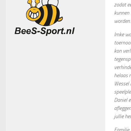
zodat ee
kunnen 
worden.
Imke was
toernooi
kon verl
tegenspe
verhind
helaas n
Wessel b
speelple
Daniel 
afleggen
jullie h
Familie 