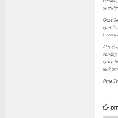
Gelukkig
spanden
Onze 3e 
gaat Fra
huzzelen
Al met 
zondag. 
groep he
leuk om 
Rene Se
DIT