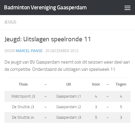
Badminton Vereniging Gaasperdam
Doorgaan naar inhoud
JEUGD
Jeugd: Uitslagen speelronde 11
DOOR
MARCEL PANSE
·
20 DECEMBER 2012
De jeugd van BV Gaasperdam neemt ook dit seizoen weer deel aan
de competitie. Onderstaand de uitslagen van speelweek 11:
Thuis
–
Uit
Voor
–
Tegen
Matchpoint J3
–
Gaasperdam J1
4
–
4
De Shuttle J3
–
Gaasperdam J2
3
–
5
De Shuttle J4
–
Gaasperdam J3
5
–
3