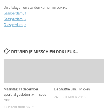
De uitslagen en standen kun je hier bekijken:
Gaasperdam J1
Gaasperdam J2
Gaasperdam J3
DIT VIND JE MISSCHIEN OOK LEUK...
Maandag 11 december:
De Shuttle van… Mickey
sporthal gesloten i.v.m. code
24 SEPTEMBER 2016
rood
11 DECEMBER 2017