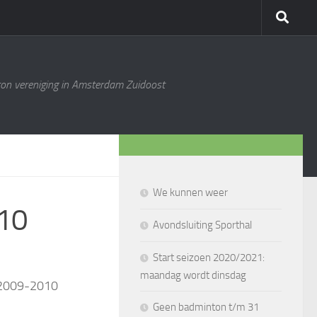
ton vereniging in Amsterdam Zuidoost
We kunnen weer
010
Avondsluiting Sporthal
Start seizoen 2020/2021:
maandag wordt dinsdag
n 2009-2010
Geen badminton t/m 31