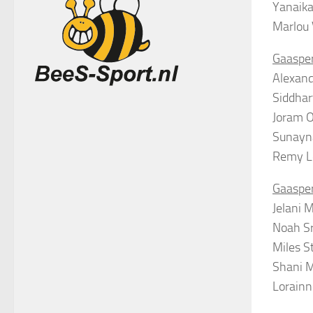
Yanaik
Marlou 
Gaasper
Alexand
Siddha
Joram O
Sunayn
Remy L
Gaasper
Jelani 
Noah S
Miles S
Shani M
Lorainn