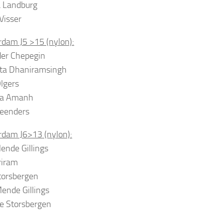
a Landburg
Visser
dam J5 >15 (nylon):
er Chepegin
rta Dhaniramsingh
lgers
a Amanh
eenders
dam J6>13 (nylon):
Mende Gillings
riram
torsbergen
ende Gillings
e Storsbergen