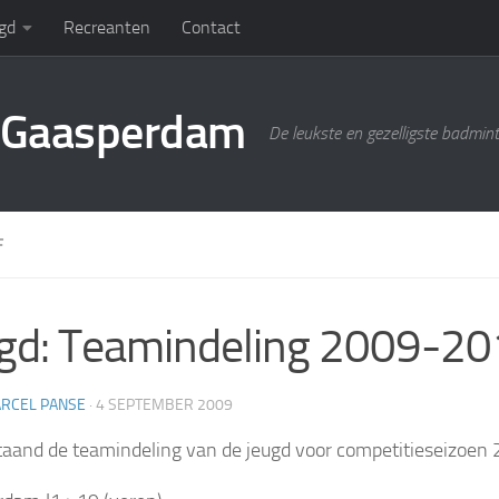
gd
Recreanten
Contact
g Gaasperdam
De leukste en gezelligste badmin
F
gd: Teamindeling 2009-2
RCEL PANSE
·
4 SEPTEMBER 2009
aand de teamindeling van de jeugd voor competitieseizoe