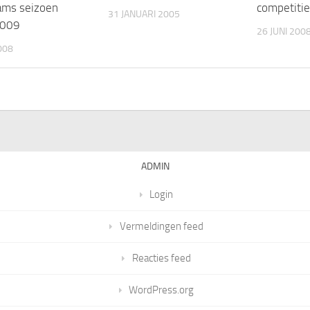
ams seizoen
competitie
31 JANUARI 2005
009
26 JUNI 200
008
ADMIN
Login
Vermeldingen feed
Reacties feed
WordPress.org