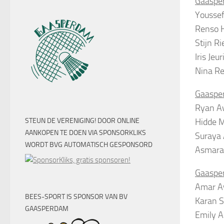
Gaasper
Youssef
Renso H
Stijn R
Iris Jeu
Nina R
Gaasper
Ryan A
Hidde M
STEUN DE VERENIGING! DOOR ONLINE
AANKOPEN TE DOEN VIA SPONSORKLIKS
Suraya
WORDT BVG AUTOMATISCH GESPONSORD
Asmara 
Gaasper
Amar A
BEES-SPORT IS SPONSOR VAN BV
Karan S
GAASPERDAM
Emily A