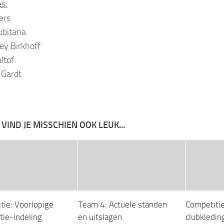
s:
ers
Jubitana
ey Birkhoff
ltof
 Gardt
 VIND JE MISSCHIEN OOK LEUK...
tie: Voorlopige
Team 4: Actuele standen
Competiti
tie-indeling
en uitslagen
clubkledin