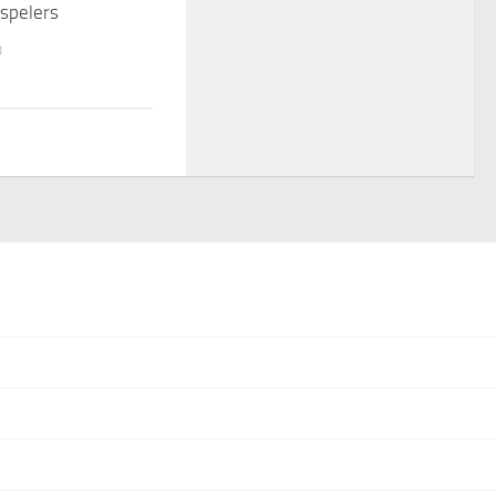
spelers
8