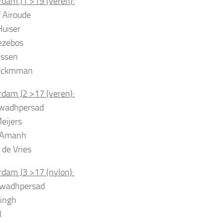
dam J1 >19 (veren):
 Airoude
uiser
iezebos
rissen
eckmman
dam J2 >17 (veren):
wadhpersad
eijers
 Amanh
de Vries
dam J3 >17 (nylon):
wadhpersad
ingh
l