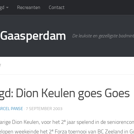
gd
Recreanten
Contact
g Gaasperdam
De leukste en gezelligste badmin
F
gd: Dion Keulen goes Goes
RCEL PANSE
·
7 SEPTEMBER 2003
arige Dion Keulen, voor het 2
e
jaar spelend in de seniorencom
elopen weekeinde het 2
e
Forza toernooi van BC Zeeland in G