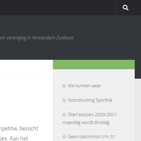
ton vereniging in Amsterdam Zuidoost
We kunnen weer
Avondsluiting Sporthal
Start seizoen 2020/2021:
maandag wordt dinsdag
petitie, bezocht
Geen badminton t/m 31
oes. Aan het