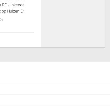
n RC klinkende
g op Huizen E1
04