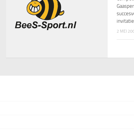
Gaaspe
succesv
invitati
2 MEI 20