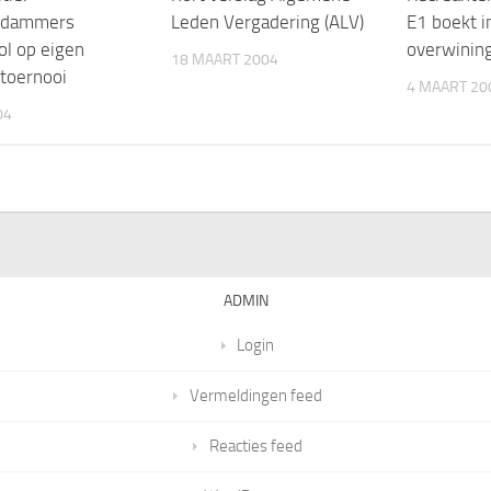
rdammers
Leden Vergadering (ALV)
E1 boekt i
ol op eigen
overwinin
18 MAART 2004
etoernooi
4 MAART 20
04
ADMIN
Login
Vermeldingen feed
Reacties feed