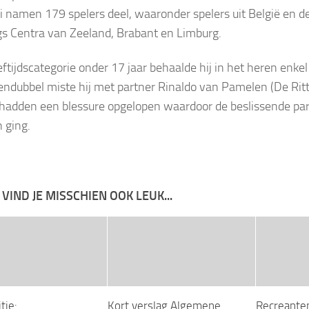
i namen 179 spelers deel, waaronder spelers uit België en d
gs Centra van Zeeland, Brabant en Limburg.
eftijdscategorie onder 17 jaar behaalde hij in het heren enkel
endubbel miste hij met partner Rinaldo van Pamelen (De Ritte
hadden een blessure opgelopen waardoor de beslissende parti
n ging.
 VIND JE MISSCHIEN OOK LEUK...
tie:
Kort verslag Algemene
Recreante