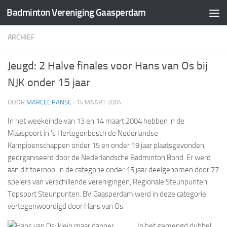
Badminton Vereniging Gaasperdam
Doorgaan naar inhoud
ARCHIEF
Jeugd: 2 Halve finales voor Hans van Os bij
NJK onder 15 jaar
DOOR
MARCEL PANSE
·
14 MAART 2004
In het weekeinde van 13 en 14 maart 2004 hebben in de
Maaspoort in ’s Hertogenbosch de Nederlandse
Kampioenschappen onder 15 en onder 19 jaar plaatsgevonden,
georganiseerd door de Nederlandsche Badminton Bond. Er werd
aan dit toernooi in de categorie onder 15 jaar deelgenomen door 77
spelers van verschillende verenigingen, Regionale Steunpunten
Topsport Steunpunten. BV Gaasperdam werd in deze categorie
vertegenwoordigd door Hans van Os.
In het gemengd dubbel