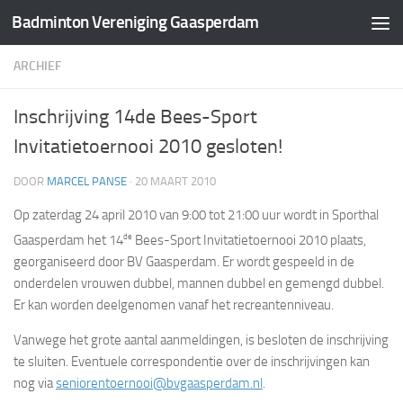
Badminton Vereniging Gaasperdam
Doorgaan naar inhoud
ARCHIEF
Inschrijving 14de Bees-Sport
Invitatietoernooi 2010 gesloten!
DOOR
MARCEL PANSE
·
20 MAART 2010
Op zaterdag 24 april 2010 van 9:00 tot 21:00 uur wordt in Sporthal
de
Gaasperdam het 14
Bees-Sport Invitatietoernooi 2010 plaats,
georganiseerd door BV Gaasperdam. Er wordt gespeeld in de
onderdelen vrouwen dubbel, mannen dubbel en gemengd dubbel.
Er kan worden deelgenomen vanaf het recreantenniveau.
Vanwege het grote aantal aanmeldingen, is besloten de inschrijving
te sluiten. Eventuele correspondentie over de inschrijvingen kan
nog via
seniorentoernooi@bvgaasperdam.nl
.