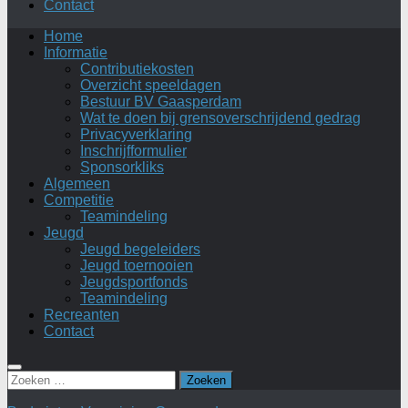
Contact
Home
Informatie
Contributiekosten
Overzicht speeldagen
Bestuur BV Gaasperdam
Wat te doen bij grensoverschrijdend gedrag
Privacyverklaring
Inschrijfformulier
Sponsorkliks
Algemeen
Competitie
Teamindeling
Jeugd
Jeugd begeleiders
Jeugd toernooien
Jeugdsportfonds
Teamindeling
Recreanten
Contact
Zoeken
naar: