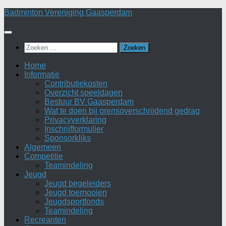
Doorgaan
Badminton Vereniging Gaasperdam
naar
inhoud
Zoeken
naar:
Home
Informatie
Contributiekosten
Overzicht speeldagen
Bestuur BV Gaasperdam
Wat te doen bij grensoverschrijdend gedrag
Privacyverklaring
Inschrijfformulier
Sponsorkliks
Algemeen
Competitie
Teamindeling
Jeugd
Jeugd begeleiders
Jeugd toernooien
Jeugdsportfonds
Teamindeling
Recreanten