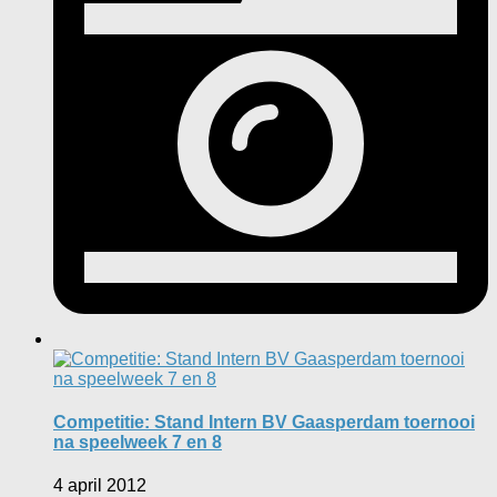
Competitie: Stand Intern BV Gaasperdam toernooi
na speelweek 7 en 8
4 april 2012