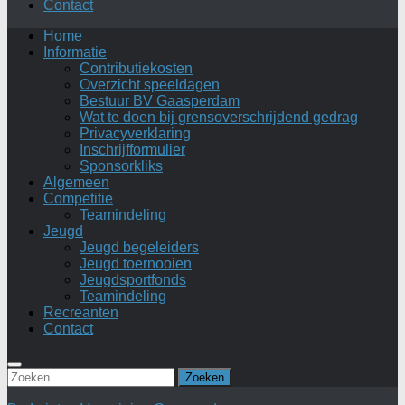
Contact
Home
Informatie
Contributiekosten
Overzicht speeldagen
Bestuur BV Gaasperdam
Wat te doen bij grensoverschrijdend gedrag
Privacyverklaring
Inschrijfformulier
Sponsorkliks
Algemeen
Competitie
Teamindeling
Jeugd
Jeugd begeleiders
Jeugd toernooien
Jeugdsportfonds
Teamindeling
Recreanten
Contact
Zoeken
naar: