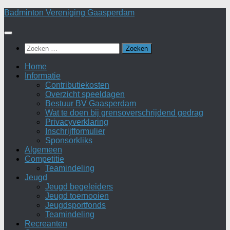
Doorgaan
Badminton Vereniging Gaasperdam
naar
inhoud
Zoeken
naar:
Home
Informatie
Contributiekosten
Overzicht speeldagen
Bestuur BV Gaasperdam
Wat te doen bij grensoverschrijdend gedrag
Privacyverklaring
Inschrijfformulier
Sponsorkliks
Algemeen
Competitie
Teamindeling
Jeugd
Jeugd begeleiders
Jeugd toernooien
Jeugdsportfonds
Teamindeling
Recreanten