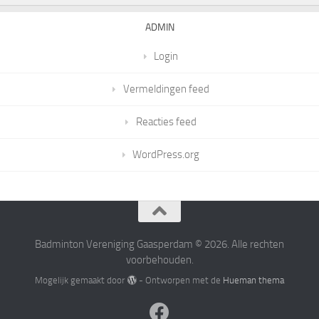
ADMIN
Login
Vermeldingen feed
Reacties feed
WordPress.org
Badminton Vereniging Gaasperdam © 2026. Alle rechten
voorbehouden.
Mogelijk gemaakt door
- Ontworpen met de
Hueman thema