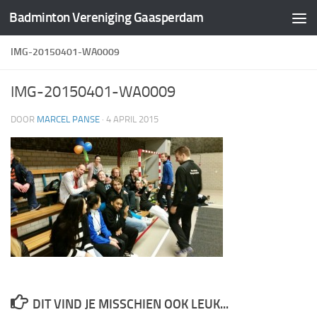
Badminton Vereniging Gaasperdam
Doorgaan naar inhoud
IMG-20150401-WA0009
IMG-20150401-WA0009
DOOR
MARCEL PANSE
·
4 APRIL 2015
DIT VIND JE MISSCHIEN OOK LEUK...