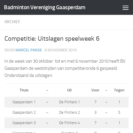
Badminton Vereniging Gaasperdam
Doorgaan naar inhoud
ARCHIEF
Competitie: Uitslagen speelweek 6
DOOR
MARCEL PANSE
·
9 NOVEMBER 2010
In de week van 30 oktober tot en met 6 november 2010 heeft BV
Gaasperdam de wedstrijden van competitieronde 6 gespeeld.
Onderstaand de uitslagen:
Thuis
–
Uit
Voor
–
Tegen
Gaasperdam 1
–
De Flinters 1
7
–
1
Gaasperdam 2
–
De Flinters 2
3
–
5
Gaasperdam 3
–
De Flinters 4
7
–
1