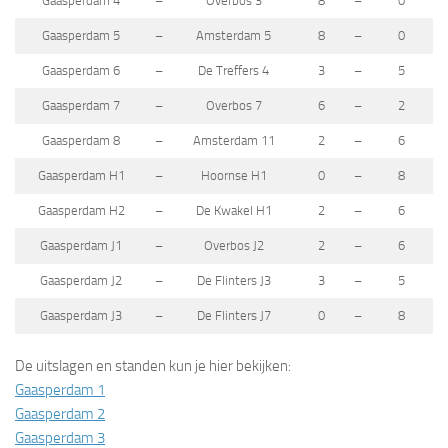
Gaasperdam 4
–
Overbos 3
8
–
0
Gaasperdam 5
–
Amsterdam 5
8
–
0
Gaasperdam 6
–
De Treffers 4
3
–
5
Gaasperdam 7
–
Overbos 7
6
–
2
Gaasperdam 8
–
Amsterdam 11
2
–
6
Gaasperdam H1
–
Hoornse H1
0
–
8
Gaasperdam H2
–
De Kwakel H1
2
–
6
Gaasperdam J1
–
Overbos J2
2
–
6
Gaasperdam J2
–
De Flinters J3
3
–
5
Gaasperdam J3
–
De Flinters J7
0
–
8
De uitslagen en standen kun je hier bekijken:
Gaasperdam 1
Gaasperdam 2
Gaasperdam 3