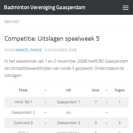
Badminton Vereniging Gaasperdam
Doorgaan naar inhoud
ARCHIEF
Competitie: Uitslagen speelweek 5
DOOR
MARCEL PANSE
·
3 NOVEMBER 2008
In het weekeinde van 1 en 2 november 2008 heeft BV Gaasperdam
de competitiewedstrijden van ronde 5 gespeeld. Onderstaand de
uitslagen:
Thuis
–
Uit
Voor
–
Tegen
HHW ’69 1
–
Gaasperdam 1
7
–
1
Gaasperdam 2
–
vrij
–
Zijderveld 9
–
Gaasperdam 3
5
–
3