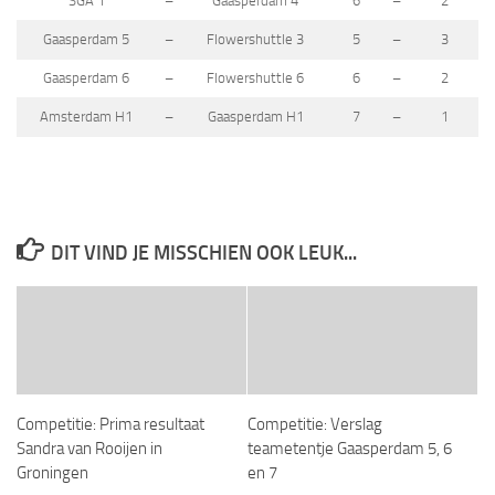
SGA 1
–
Gaasperdam 4
6
–
2
Gaasperdam 5
–
Flowershuttle 3
5
–
3
Gaasperdam 6
–
Flowershuttle 6
6
–
2
Amsterdam H1
–
Gaasperdam H1
7
–
1
DIT VIND JE MISSCHIEN OOK LEUK...
Competitie: Prima resultaat
Competitie: Verslag
Sandra van Rooijen in
teametentje Gaasperdam 5, 6
Groningen
en 7