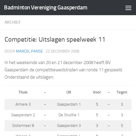
Badminton Vereniging Gaasperdam
Doorgaan naar inhoud
ARCHIEF
Competitie: Uitslagen speelweek 11
DOOR
MARCEL PANSE
·
22 DECEMBER 2008
In het weekeinde van 20 en 21 december 2008 heeft BV
Gaasperdam de competitiewedstrijden van ronde 11 gespeeld.
Onderstaand de uitslagen:
Thuis
–
Uit
Voor
–
Tegen
Almere 3
–
Gaasperdam 1
5
–
3
Gaasperdam 2
–
De Shuttle 1
5
–
3
Slotermeer 8
–
Gaasperdam 3
3
–
5