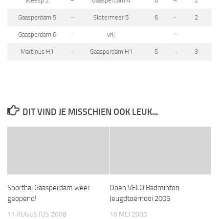
Weesp 2
–
Gaasperdam 4
6
–
2
Gaasperdam 5
–
Slotermeer 5
6
–
2
Gaasperdam 6
–
vrij
–
Martinus H1
–
Gaasperdam H1
5
–
3
DIT VIND JE MISSCHIEN OOK LEUK...
Sporthal Gaasperdam weer
Open VELO Badminton
geopend!
Jeugdtoernooi 2005
11 AUGUSTUS 2008
16 MEI 2005