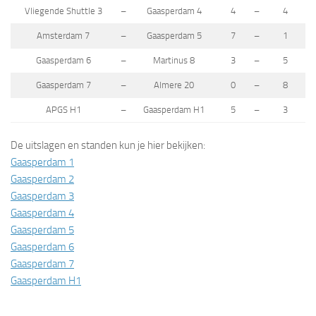
Vliegende Shuttle 3
–
Gaasperdam 4
4
–
4
Amsterdam 7
–
Gaasperdam 5
7
–
1
Gaasperdam 6
–
Martinus 8
3
–
5
Gaasperdam 7
–
Almere 20
0
–
8
APGS H1
–
Gaasperdam H1
5
–
3
De uitslagen en standen kun je hier bekijken:
Gaasperdam 1
Gaasperdam 2
Gaasperdam 3
Gaasperdam 4
Gaasperdam 5
Gaasperdam 6
Gaasperdam 7
Gaasperdam H1