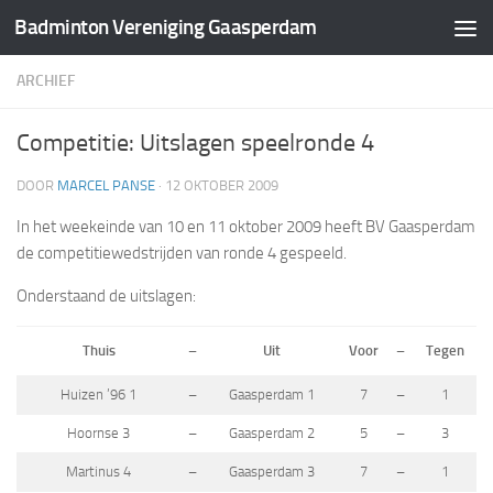
Badminton Vereniging Gaasperdam
Doorgaan naar inhoud
ARCHIEF
Competitie: Uitslagen speelronde 4
DOOR
MARCEL PANSE
·
12 OKTOBER 2009
In het weekeinde van 10 en 11 oktober 2009 heeft BV Gaasperdam
de competitiewedstrijden van ronde 4 gespeeld.
Onderstaand de uitslagen:
Thuis
–
Uit
Voor
–
Tegen
Huizen ’96 1
–
Gaasperdam 1
7
–
1
Hoornse 3
–
Gaasperdam 2
5
–
3
Martinus 4
–
Gaasperdam 3
7
–
1