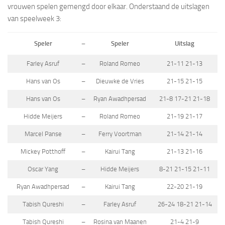
vrouwen spelen gemengd door elkaar. Onderstaand de uitslagen
van speelweek 3:
Speler
–
Speler
Uitslag
Farley Asruf
–
Roland Romeo
21-11 21-13
Hans van Os
–
Dieuwke de Vries
21-15 21-15
Hans van Os
–
Ryan Awadhpersad
21-8 17-21 21-18
Hidde Meijers
–
Roland Romeo
21-19 21-17
Marcel Panse
–
Ferry Voortman
21-14 21-14
Mickey Potthoff
–
Kairui Tang
21-13 21-16
Oscar Yang
–
Hidde Meijers
8-21 21-15 21-11
Ryan Awadhpersad
–
Kairui Tang
22-20 21-19
Tabish Qureshi
–
Farley Asruf
26-24 18-21 21-14
Tabish Qureshi
–
Rosina van Maanen
21-4 21-9