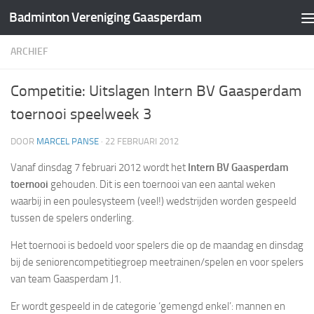
Badminton Vereniging Gaasperdam
Doorgaan naar inhoud
ARCHIEF
Competitie: Uitslagen Intern BV Gaasperdam
toernooi speelweek 3
DOOR
MARCEL PANSE
·
22 FEBRUARI 2012
Vanaf dinsdag 7 februari 2012 wordt het
Intern BV Gaasperdam
toernooi
gehouden. Dit is een toernooi van een aantal weken
waarbij in een poulesysteem (veel!) wedstrijden worden gespeeld
tussen de spelers onderling.
Het toernooi is bedoeld voor spelers die op de maandag en dinsdag
bij de seniorencompetitiegroep meetrainen/spelen en voor spelers
van team Gaasperdam J1.
Er wordt gespeeld in de categorie ‘gemengd enkel’: mannen en