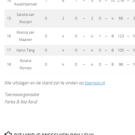
14
1
6
1
–
5
3
–
10
216
–
2
Awadhpersad
Sandra van
15
0
2
0
–
2
0
–
4
66
–
Rooijen
Rosina van
16
0
4
0
–
4
1
–
8
123
–
1
Maanen
17
Kairui Tang
0
4
0
–
4
0
–
8
105
–
1
Roland
18
0
4
0
–
4
0
–
8
98
–
1
Romeo
Alle uitslagen en de stand zijn te vinden op
toernooi.nl
.
Toernooiorganisatie
Farley & Iliaz Asruf