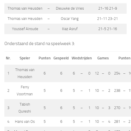
Thomas van Heusden
–
Dieuwke de Vries
21-16 21-9
Thomas van Heusden
–
Oscar Yang
21-11 23-21
Youssef Airoude
–
Iliaz Asruf
21-5 21-16
Onderstaand de stand na speelweek 3:
Nr.
Speler
Punten
Gespeeld
Wedstrijden
Games
Punten
Thomas van
1
6
6
6
–
0
12
–
0
254
–
1
Heusden
Ferry
2
5
6
5
–
1
10
–
2
238
–
1
Voortman
Tabish
3
5
6
5
–
1
10
–
3
270
–
1
Qureshi
4
Hans van Os
5
6
5
–
1
10
–
4
281
–
2