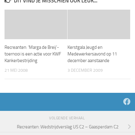
DIT VIND JE MISSCHIEN OOK LEUK...
Recreanten: ‘Marga de Breij’-
Kerstgala Jeugd en
toernooi is een actie voor KWF
Medewerkersavond op 11
Kankerbestrijding
december aanstaande
21 MEI 2008
3 DECEMBER 2009
VOLGENDE VERHAAL
Recreanten: Wedstrijdverslag US C2 – Gaasperdam C2