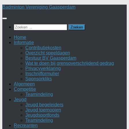
Doorgaan
Badminton Vereniging Gaasperdam
naar
inhoud
Zoeken
naar:
Home
Informatie
Contributiekosten
Overzicht speeldagen
Bestuur BV Gaasperdam
Wat te doen bij grensoverschrijdend gedrag
Privacyverklaring
Inschrijfformulier
Sponsorkliks
Algemeen
Competitie
Teamindeling
Jeugd
Jeugd begeleiders
Jeugd toernooien
Jeugdsportfonds
Teamindeling
Recreanten