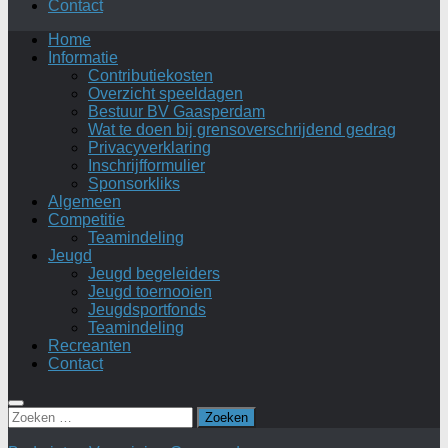
Contact
Home
Informatie
Contributiekosten
Overzicht speeldagen
Bestuur BV Gaasperdam
Wat te doen bij grensoverschrijdend gedrag
Privacyverklaring
Inschrijfformulier
Sponsorkliks
Algemeen
Competitie
Teamindeling
Jeugd
Jeugd begeleiders
Jeugd toernooien
Jeugdsportfonds
Teamindeling
Recreanten
Contact
Zoeken
naar: