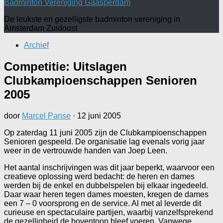
Badminton Vereniging Gaasperdam
De leukste en gezelligste badminton vereniging in
Amsterdam Zuidoost
Archief
Competitie: Uitslagen
Clubkampioenschappen Senioren
2005
door
Marcel Panse
·
12 juni 2005
Op zaterdag 11 juni 2005 zijn de Clubkampioenschappen
Senioren gespeeld. De organisatie lag evenals vorig jaar
weer in de vertrouwde handen van Joep Leen.
Het aantal inschrijvingen was dit jaar beperkt, waarvoor een
creatieve oplossing werd bedacht: de heren en dames
werden bij de enkel en dubbelspelen bij elkaar ingedeeld.
Daar waar heren tegen dames moesten, kregen de dames
een 7 – 0 voorsprong en de service. Al met al leverde dit
curieuse en spectaculaire partijen, waarbij vanzelfsprekend
de gezelligheid de boventoon bleef voeren. Vanwege